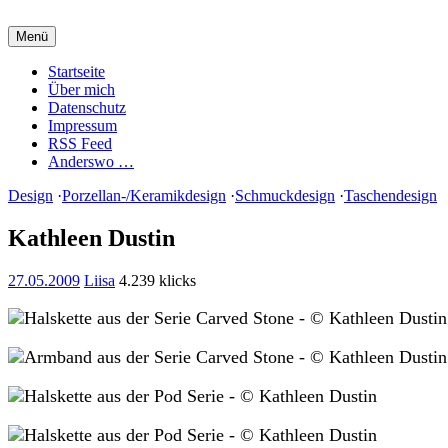
Zum
Inhalt
Menü
springen
Charming Quark
Startseite
Über mich
Datenschutz
Impressum
RSS Feed
Anderswo …
Design
·
Porzellan-/Keramikdesign
·
Schmuckdesign
·
Taschendesign
Kathleen Dustin
27.05.2009
Liisa
4.239 klicks