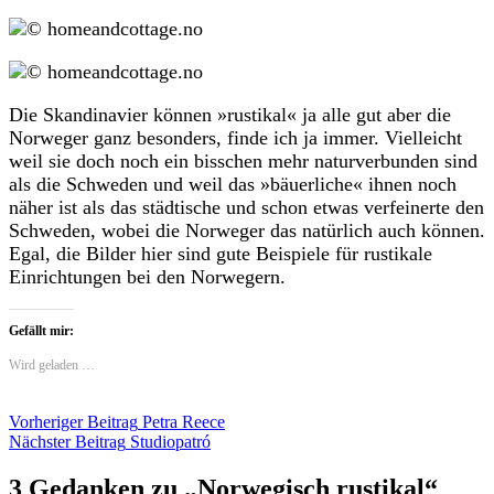
Die Skandinavier können »rustikal« ja alle gut aber die
Norweger ganz besonders, finde ich ja immer. Vielleicht
weil sie doch noch ein bisschen mehr naturverbunden sind
als die Schweden und weil das »bäuerliche« ihnen noch
näher ist als das städtische und schon etwas verfeinerte den
Schweden, wobei die Norweger das natürlich auch können.
Egal, die Bilder hier sind gute Beispiele für rustikale
Einrichtungen bei den Norwegern.
Gefällt mir:
Wird geladen …
Beitragsnavigation
Vorheriger Beitrag
Petra Reece
Nächster Beitrag
Studiopatró
3 Gedanken zu „
Norwegisch rustikal
“