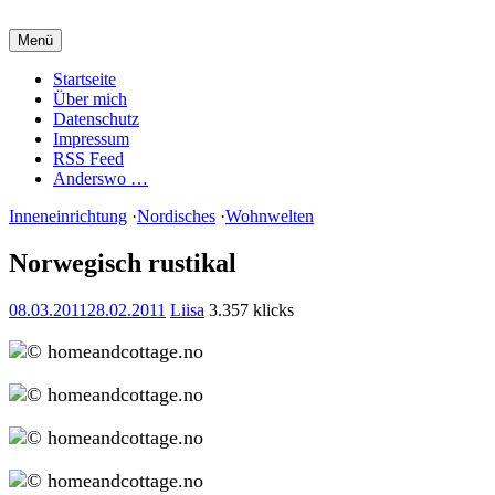
Zum
Inhalt
Menü
springen
Charming Quark
Startseite
Über mich
Datenschutz
Impressum
RSS Feed
Anderswo …
Inneneinrichtung
·
Nordisches
·
Wohnwelten
Norwegisch rustikal
08.03.2011
28.02.2011
Liisa
3.357 klicks