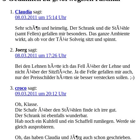
Claudia
sagt:
08.03.2011 um 15:14 Uhr
Sehr schÃ¶n und heimelig. Der Schrank und die StÃ¼hle
(samt Fellen) gefallen mir besonders. Das ganze Ambiente
wirkt, als ob vor der TÃ¼r Solveig sitzt und spinnt.
Joerg
sagt:
08.03.2011 um 17:26 Uhr
Bei den Lehnen hÃ¤tte ich das Fell Ã¼ber der Lehne und
nicht Ã¼ber der SitzflÃ¤che. Ja die Felle gefallen mir auch,
nur der Preisschilder hÃ¤tten sie besser verstecken sollen. ;-)
croco
sagt:
09.03.2011 um 20:12 Uhr
Oh, Klasse.
Die Schafe Ã¼ber den StÃ¼hlen finde ich irre gut.
Der Schrank ist ebenfalls wunderbar.
Hab noch ein Kuhfell und ein Schaffell rumliegen. Werde sie
gleich ausprobieren.
Oh, das haben Claudia und JÃ¶rg auch schon geschrieben.