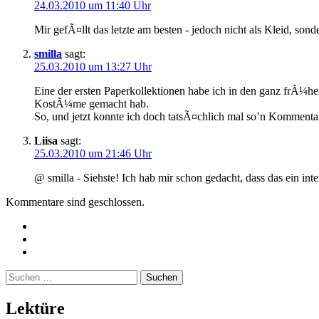
24.03.2010 um 11:40 Uhr
Mir gefÃ¤llt das letzte am besten - jedoch nicht als Kleid, sonde
smilla
sagt:
25.03.2010 um 13:27 Uhr
Eine der ersten Paperkollektionen habe ich in den ganz frÃ¼
KostÃ¼me gemacht hab.
So, und jetzt konnte ich doch tatsÃ¤chlich mal so’n Komment
Liisa
sagt:
25.03.2010 um 21:46 Uhr
@ smilla - Siehste! Ich hab mir schon gedacht, dass das ein 
Kommentare sind geschlossen.
Twitter
Instagram
Mailto
Suchen
nach:
Lektüre