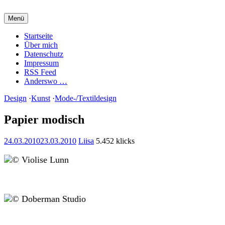
Zum
Inhalt
Menü
springen
Charming Quark
Startseite
Über mich
Datenschutz
Impressum
RSS Feed
Anderswo …
Design
·
Kunst
·
Mode-/Textildesign
Papier modisch
24.03.2010
23.03.2010
Liisa
5.452 klicks