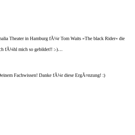
Thalia Theater in Hamburg fÃ¼r Tom Waits »The black Rider« die
ch fÃ¼hl mich so gebildet!! :-)…
it Deinem Fachwissen! Danke fÃ¼r diese ErgÃ¤nzung! :)