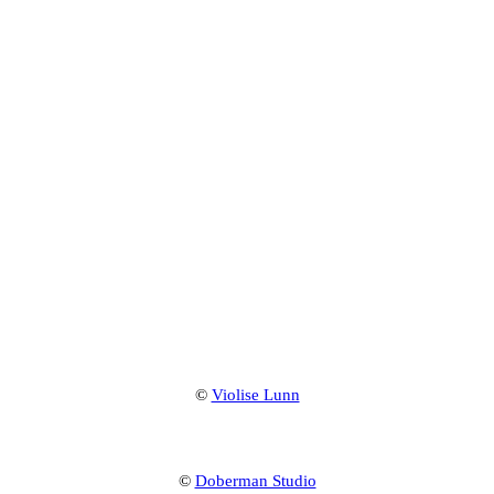
©
Violise Lunn
©
Doberman Studio