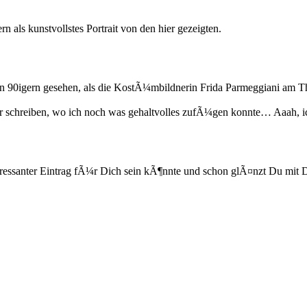
rn als kunstvollstes Portrait von den hier gezeigten.
hen 90igern gesehen, als die KostÃ¼mbildnerin Frida Parmeggiani am 
ar schreiben, wo ich noch was gehaltvolles zufÃ¼gen konnte… Aaah, i
interessanter Eintrag fÃ¼r Dich sein kÃ¶nnte und schon glÃ¤nzt Du m