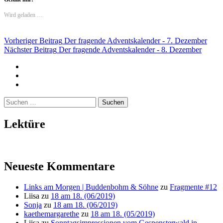
Wird geladen …
Beitragsnavigation
Vorheriger Beitrag
Der fragende Adventskalender - 7. Dezember
Nächster Beitrag
Der fragende Adventskalender - 8. Dezember
Twitter
Instagram
Mailto
Suchen
nach:
Lektüre
Neueste Kommentare
Links am Morgen | Buddenbohm & Söhne
zu
Fragmente #12
Liisa
zu
18 am 18. (06/2019)
Sonja
zu
18 am 18. (06/2019)
kaethemargarethe
zu
18 am 18. (05/2019)
Liisa
zu
Sonntagsimpressionen vom Gespensterwald in