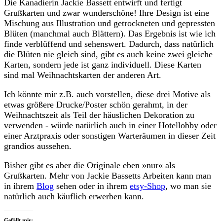
Die Kanadierin Jackie Bassett entwirft und fertigt
Grußkarten und zwar wunderschöne! Ihre Design ist eine
Mischung aus Illustration und getrockneten und gepressten
Blüten (manchmal auch Blättern). Das Ergebnis ist wie ich
finde verblüffend und sehenswert. Dadurch, dass natürlich
die Blüten nie gleich sind, gibt es auch keine zwei gleiche
Karten, sondern jede ist ganz individuell. Diese Karten
sind mal Weihnachtskarten der anderen Art.
Ich könnte mir z.B. auch vorstellen, diese drei Motive als
etwas größere Drucke/Poster schön gerahmt, in der
Weihnachtszeit als Teil der häuslichen Dekoration zu
verwenden - würde natürlich auch in einer Hotellobby oder
einer Arztpraxis oder sonstigen Warteräumen in dieser Zeit
grandios aussehen.
Bisher gibt es aber die Originale eben »nur« als
Grußkarten. Mehr von Jackie Bassetts Arbeiten kann man
in ihrem
Blog
sehen oder in ihrem
etsy-Shop
, wo man sie
natürlich auch käuflich erwerben kann.
Gefällt mir: