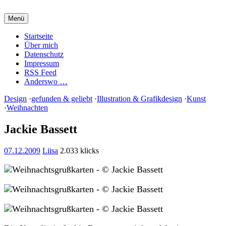
Zum
Inhalt
Menü
springen
Charming Quark
Startseite
Über mich
Datenschutz
Impressum
RSS Feed
Anderswo …
Design
·
gefunden & geliebt
·
Illustration & Grafikdesign
·
Kunst
·
Weihnachten
Jackie Bassett
07.12.2009
Liisa
2.033 klicks