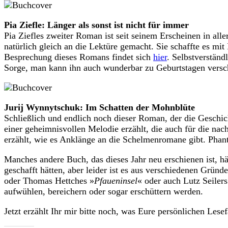
Pia Ziefle: Länger als sonst ist nicht für immer
Pia Ziefles zweiter Roman ist seit seinem Erscheinen in al
natürlich gleich an die Lektüre gemacht. Sie schaffte es m
Besprechung dieses Romans findet sich
hier
. Selbstverstän
Sorge, man kann ihn auch wunderbar zu Geburtstagen vers
Jurij Wynnytschuk: Im Schatten der Mohnblüte
Schließlich und endlich noch dieser Roman, der die Geschi
einer geheimnisvollen Melodie erzählt, die auch für die nac
erzählt, wie es Anklänge an die Schelmenromane gibt. Phantas
Manches andere Buch, das dieses Jahr neu erschienen ist, hät
geschafft hätten, aber leider ist es aus verschiedenen Grün
oder Thomas Hettches »
Pfaueninsel
« oder auch Lutz Seilers
aufwühlen, bereichern oder sogar erschüttern werden.
Jetzt erzählt Ihr mir bitte noch, was Eure persönlichen Les