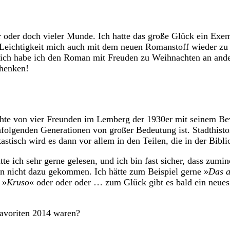
ler oder doch vieler Munde. Ich hatte das große Glück ein E
it Leichtigkeit mich auch mit dem neuen Romanstoff wieder zu
dlich habe ich den Roman mit Freuden zu Weihnachten an ander
chenken!
chte von vier Freunden im Lemberg der 1930er mit seinem Be
hfolgenden Generationen von großer Bedeutung ist. Stadthisto
tisch wird es dann vor allem in den Teilen, die in der Bibliot
te ich sehr gerne gelesen, und ich bin fast sicher, dass zumi
den nicht dazu gekommen. Ich hätte zum Beispiel gerne »
Das a
 »
Kruso
« oder oder oder … zum Glück gibt es bald ein neue
efavoriten 2014 waren?