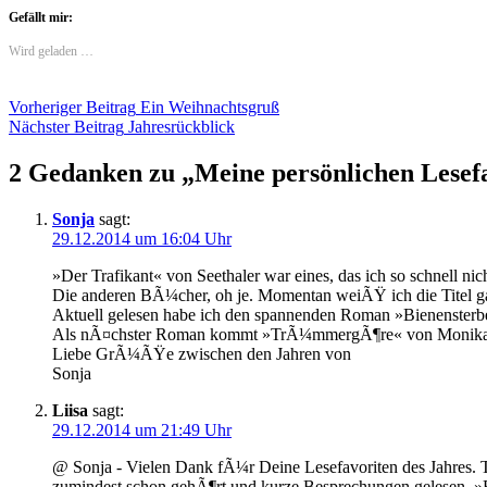
Gefällt mir:
Wird geladen …
Beitragsnavigation
Vorheriger Beitrag
Ein Weihnachtsgruß
Nächster Beitrag
Jahresrückblick
2 Gedanken zu „
Meine persönlichen Lesef
Sonja
sagt:
29.12.2014 um 16:04 Uhr
»Der Trafikant« von Seethaler war eines, das ich so schnell ni
Die anderen BÃ¼cher, oh je. Momentan weiÃŸ ich die Titel ga
Aktuell gelesen habe ich den spannenden Roman »Bienensterb
Als nÃ¤chster Roman kommt »TrÃ¼mmergÃ¶re« von Monika H
Liebe GrÃ¼ÃŸe zwischen den Jahren von
Sonja
Liisa
sagt:
29.12.2014 um 21:49 Uhr
@ Sonja - Vielen Dank fÃ¼r Deine Lesefavoriten des Jahres. 
zumindest schon gehÃ¶rt und kurze Besprechungen gelesen. »Bi