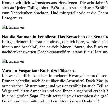
Roman wirklich wärmstens ans Herz legen. Die acht Jahre W
sich auf jeden Fall gelohnt. Sa?a ist ein wunderbarer Erzä
zum Nachdenken brachten. Und mir gefällt wie er die Charak
Lesegenuss.
Natalia Sanmartin Fenollera: Das Erwachen der Senorit
In irgendeinem Literatur-Podcast, den ich höre, wurde diese
hinein und beschloß, das es sich lohnen könnte, das Buch z
nachdenkenswerten Gedankenanstößen, etwas für’s Herz und
Varujan Vosganian: Buch des Flüsterns
Ich war deutlich skeptisch in meinem Herangehen an diesen R
Roman schreibt, noch dazu über die Armenier? Doch Varujan 
armenischer Abstammung und was er erzählt ist auch Teil se
Wege exilierter Armenier und von ihnen ausgehend erzählt 
in einer großen Saga. Damit setzt er gewissermaßen die gro
Berührend, erschütternd und ein literarisches Denkmal!