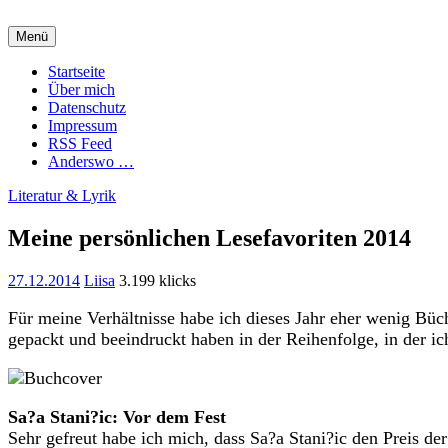
Zum
Inhalt
Menü
springen
Charming Quark
Startseite
Über mich
Datenschutz
Impressum
RSS Feed
Anderswo …
Literatur & Lyrik
Meine persönlichen Lesefavoriten 2014
27.12.2014
Liisa
3.199 klicks
Für meine Verhältnisse habe ich dieses Jahr eher wenig Büc
gepackt und beeindruckt haben in der Reihenfolge, in der ic
Sa?a Stani?ic: Vor dem Fest
Sehr gefreut habe ich mich, dass Sa?a Stani?ic den Preis d