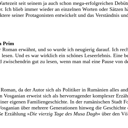
artezeit seit seinem ja auch schon mega-erfolgreichen Debü
hler. Ich blieb immer wieder an einzelnen Worten oder Sätzen
tere seiner Protagonisten entwickelt und das Verständnis und
a Prim
r Roman erwähnt, und so wurde ich neugierig darauf. Ich reche
u lesen. Und es war wirklich ein schönes Leseerlebnis. Eine 
 zwischendrin gut zu lesen, wenn man mal eine Pause von d
oman, da der Autor sich als Politiker in Rumänien alles ande
Vosganian erweist sich als hervorragender komplexer Erzähler
iner eigenen Familiengeschichte. In der rumänischen Stadt Fo
Vosganian über mehrere Generationen hinweg die Geschichte 
ße Erzählung »
Die vierzig Tage des Musa Dagh
« über den Vö