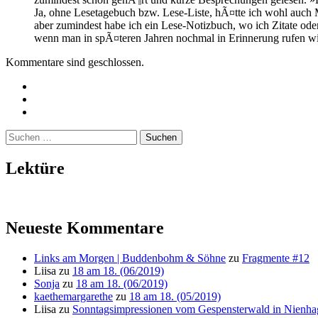
Ja, ohne Lesetagebuch bzw. Lese-Liste, hÃ¤tte ich wohl auch
aber zumindest habe ich ein Lese-Notizbuch, wo ich Zitate oder
wenn man in spÃ¤teren Jahren nochmal in Erinnerung rufen wil
Kommentare sind geschlossen.
Twitter
Instagram
Mailto
Suchen
nach:
Lektüre
Neueste Kommentare
Links am Morgen | Buddenbohm & Söhne
zu
Fragmente #12
Liisa
zu
18 am 18. (06/2019)
Sonja
zu
18 am 18. (06/2019)
kaethemargarethe
zu
18 am 18. (05/2019)
Liisa
zu
Sonntagsimpressionen vom Gespensterwald in Nienha