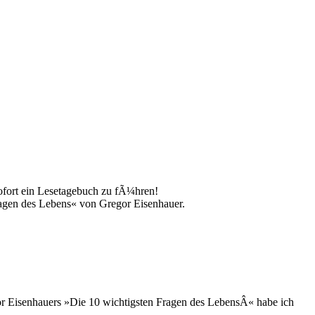
ofort ein Lesetagebuch zu fÃ¼hren!
agen des Lebens« von Gregor Eisenhauer.
or Eisenhauers »Die 10 wichtigsten Fragen des LebensÂ« habe ich