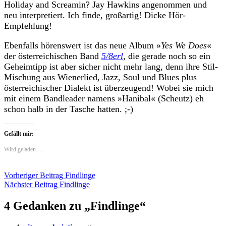
Holiday and Screamin? Jay Hawkins angenommen und
neu interpretiert. Ich finde, großartig! Dicke Hör-
Empfehlung!
Ebenfalls hörenswert ist das neue Album »
Yes We Does
«
der österreichischen Band
5/8erl
, die gerade noch so ein
Geheimtipp ist aber sicher nicht mehr lang, denn ihre Stil-
Mischung aus Wienerlied, Jazz, Soul und Blues plus
österreichischer Dialekt ist überzeugend! Wobei sie mich
mit einem Bandleader namens »Hanibal« (Scheutz) eh
schon halb in der Tasche hatten. ;-)
Gefällt mir:
Wird geladen …
Beitragsnavigation
Vorheriger Beitrag
Findlinge
Nächster Beitrag
Findlinge
4 Gedanken zu „
Findlinge
“