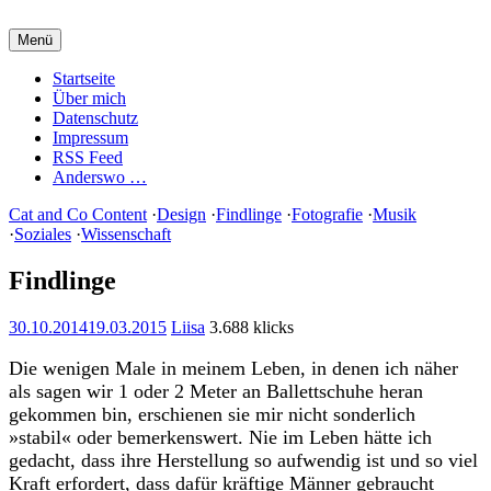
Zum
Inhalt
Menü
springen
Charming Quark
Startseite
Über mich
Datenschutz
Impressum
RSS Feed
Anderswo …
Cat and Co Content
·
Design
·
Findlinge
·
Fotografie
·
Musik
·
Soziales
·
Wissenschaft
Findlinge
30.10.2014
19.03.2015
Liisa
3.688 klicks
Die wenigen Male in meinem Leben, in denen ich näher
als sagen wir 1 oder 2 Meter an Ballettschuhe heran
gekommen bin, erschienen sie mir nicht sonderlich
»stabil« oder bemerkenswert. Nie im Leben hätte ich
gedacht, dass ihre Herstellung so aufwendig ist und so viel
Kraft erfordert, dass dafür kräftige Männer gebraucht