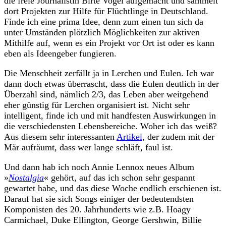
die freie Journalistin Birte Vogel aufgemacht und sammelt
dort Projekten zur Hilfe für Flüchtlinge in Deutschland.
Finde ich eine prima Idee, denn zum einen tun sich da
unter Umständen plötzlich Möglichkeiten zur aktiven
Mithilfe auf, wenn es ein Projekt vor Ort ist oder es kann
eben als Ideengeber fungieren.
Die Menschheit zerfällt ja in Lerchen und Eulen. Ich war
dann doch etwas überrascht, dass die Eulen deutlich in der
Überzahl sind, nämlich 2/3, das Leben aber weitgehend
eher günstig für Lerchen organisiert ist. Nicht sehr
intelligent, finde ich und mit handfesten Auswirkungen in
die verschiedensten Lebensbereiche. Woher ich das weiß?
Aus diesem sehr interessanten
Artikel
, der zudem mit der
Mär aufräumt, dass wer lange schläft, faul ist.
Und dann hab ich noch Annie Lennox neues Album
»
Nostalgia
« gehört, auf das ich schon sehr gespannt
gewartet habe, und das diese Woche endlich erschienen ist.
Darauf hat sie sich Songs einiger der bedeutendsten
Komponisten des 20. Jahrhunderts wie z.B. Hoagy
Carmichael, Duke Ellington, George Gershwin, Billie