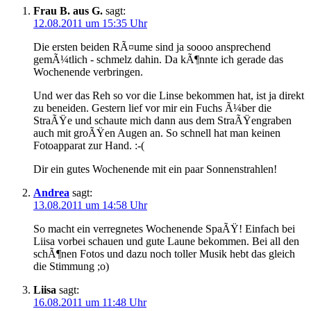
Frau B. aus G.
sagt:
12.08.2011 um 15:35 Uhr
Die ersten beiden RÃ¤ume sind ja soooo ansprechend
gemÃ¼tlich - schmelz dahin. Da kÃ¶nnte ich gerade das
Wochenende verbringen.
Und wer das Reh so vor die Linse bekommen hat, ist ja direkt
zu beneiden. Gestern lief vor mir ein Fuchs Ã¼ber die
StraÃŸe und schaute mich dann aus dem StraÃŸengraben
auch mit groÃŸen Augen an. So schnell hat man keinen
Fotoapparat zur Hand. :-(
Dir ein gutes Wochenende mit ein paar Sonnenstrahlen!
Andrea
sagt:
13.08.2011 um 14:58 Uhr
So macht ein verregnetes Wochenende SpaÃŸ! Einfach bei
Liisa vorbei schauen und gute Laune bekommen. Bei all den
schÃ¶nen Fotos und dazu noch toller Musik hebt das gleich
die Stimmung ;o)
Liisa
sagt:
16.08.2011 um 11:48 Uhr