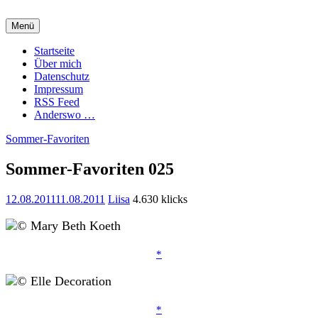
Zum
Inhalt
Menü
springen
Charming Quark
Startseite
Über mich
Datenschutz
Impressum
RSS Feed
Anderswo …
Sommer-Favoriten
Sommer-Favoriten 025
12.08.2011
11.08.2011
Liisa
4.630 klicks
*
*