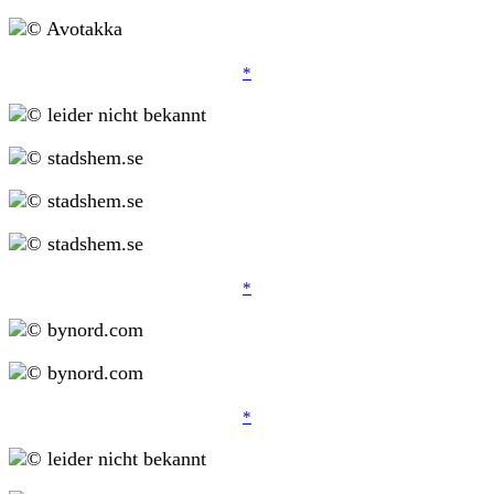
*
*
*