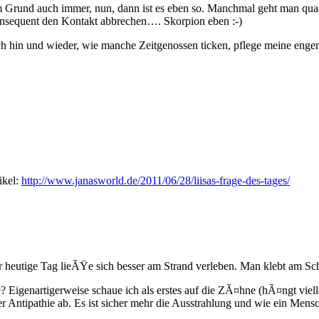
 Grund auch immer, nun, dann ist es eben so. Manchmal geht man qua
konsequent den Kontakt abbrechen…. Skorpion eben :-)
h hin und wieder, wie manche Zeitgenossen ticken, pflege meine enge
ikel:
http://www.janasworld.de/2011/06/28/liisas-frage-des-tages/
eutige Tag lieÃŸe sich besser am Strand verleben. Man klebt am Schrei
? Eigenartigerweise schaue ich als erstes auf die ZÃ¤hne (hÃ¤ngt vi
 Antipathie ab. Es ist sicher mehr die Ausstrahlung und wie ein Mens