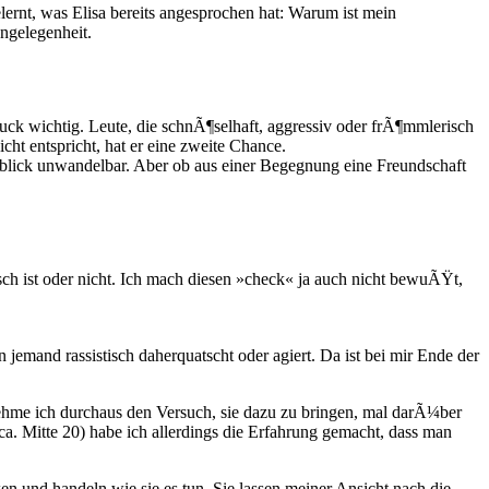
ernt, was Elisa bereits angesprochen hat: Warum ist mein
ngelegenheit.
uck wichtig. Leute, die schnÃ¶selhaft, aggressiv oder frÃ¶mmlerisch
ht entspricht, hat er eine zweite Chance.
nblick unwandelbar. Aber ob aus einer Begegnung eine Freundschaft
ch ist oder nicht. Ich mach diesen »check« ja auch nicht bewuÃŸt,
emand rassistisch daherquatscht oder agiert. Da ist bei mir Ende der
hme ich durchaus den Versuch, sie dazu zu bringen, mal darÃ¼ber
ca. Mitte 20) habe ich allerdings die Erfahrung gemacht, dass man
 und handeln wie sie es tun. Sie lassen meiner Ansicht nach die