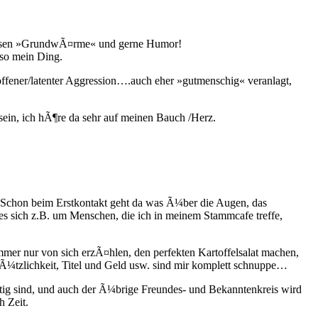
 gewissen »GrundwÃ¤rme« und gerne Humor!
 so mein Ding.
ffener/latenter Aggression….auch eher »gutmenschig« veranlagt,
sein, ich hÃ¶re da sehr auf meinen Bauch /Herz.
… Schon beim Erstkontakt geht da was Ã¼ber die Augen, das
 es sich z.B. um Menschen, die ich in meinem Stammcafe treffe,
mmer nur von sich erzÃ¤hlen, den perfekten Kartoffelsalat machen,
Ã¼tzlichkeit, Titel und Geld usw. sind mir komplett schnuppe…
chtig sind, und auch der Ã¼brige Freundes- und Bekanntenkreis wird
h Zeit.