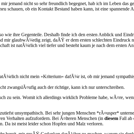
r jemand nicht so sehr freundlich begegnet, hab ich im Leben das gel
u schauen, ob ein Kontakt Bestand haben kann, ist eine spannende A
 wie ihre Gegenteile. Deshalb finde ich den ersten Anblick und Eindr
nd mir glaubwÃ¼rdig zeigt, daÃŸ er dem ersten schlechten Eindruck nic
haft ist natÃ¼rlich viel tiefer und besteht kaum je nach dem ersten A
natÃ¼rlich nicht mein »Kriterium« dafÃ¼r ist, ob mir jemand sympathis
icht zwangslÃ¤ufig auch der richtige, kann ich nur unterschreiben.
 zu sein. Womit ich allerdings wirklich Probleme habe, wÃ¤re, wenn j
utiefst unsympathisch. Bei sehr jungen Menschen *rÃ¤usper* unterne
eren Verhalten aufzufordern. Bei Ã¤lteren Menschen (in
diesem
Fall ab 
n. Da ist meist leider schon Hopfen und Malz verloren.
ehr bereit, mir groÃŸ Gedanken darÃ¼ber zu machen, warum sie denken