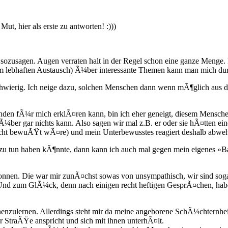
t, hier als erste zu antworten! :)))
ch sozusagen. Augen verraten halt in der Regel schon eine ganze Meng
em lebhaften Austausch) Ã¼ber interessante Themen kann man mich du
 schwierig. Ich neige dazu, solchen Menschen dann wenn mÃ¶glich au
Ã¼nden fÃ¼r mich erklÃ¤ren kann, bin ich eher geneigt, diesem Mensc
r gar nichts kann. Also sagen wir mal z.B. er oder sie hÃ¤tten eine
nicht bewuÃŸt wÃ¤re) und mein Unterbewusstes reagiert deshalb abw
s zu tun haben kÃ¶nnte, dann kann ich auch mal gegen mein eigenes 
nen. Die war mir zunÃ¤chst sowas von unsympathisch, wir sind sogar ri
n! Und zum GlÃ¼ck, denn nach einigen recht heftigen GesprÃ¤chen, hab
nnenzulernen. Allerdings steht mir da meine angeborene SchÃ¼chternh
r StraÃŸe anspricht und sich mit ihnen unterhÃ¤lt.