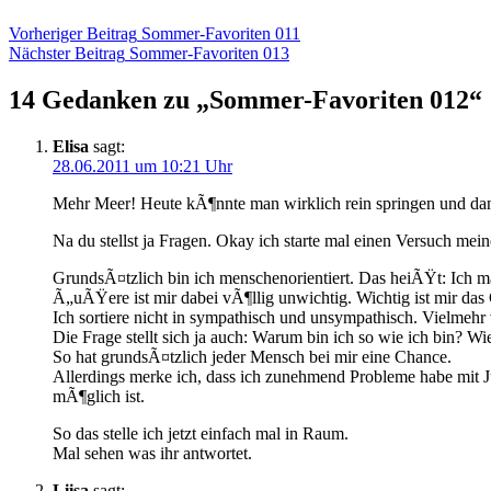
Beitragsnavigation
Vorheriger Beitrag
Sommer-Favoriten 011
Nächster Beitrag
Sommer-Favoriten 013
14 Gedanken zu „
Sommer-Favoriten 012
“
Elisa
sagt:
28.06.2011 um 10:21 Uhr
Mehr Meer! Heute kÃ¶nnte man wirklich rein springen und d
Na du stellst ja Fragen. Okay ich starte mal einen Versuch mei
GrundsÃ¤tzlich bin ich menschenorientiert. Das heiÃŸt: Ich ma
Ã„uÃŸere ist mir dabei vÃ¶llig unwichtig. Wichtig ist mir das
Ich sortiere nicht in sympathisch und unsympathisch. Vielmehr v
Die Frage stellt sich ja auch: Warum bin ich so wie ich bin
So hat grundsÃ¤tzlich jeder Mensch bei mir eine Chance.
Allerdings merke ich, dass ich zunehmend Probleme habe mit J
mÃ¶glich ist.
So das stelle ich jetzt einfach mal in Raum.
Mal sehen was ihr antwortet.
Liisa
sagt: