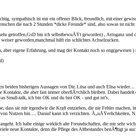
wichtig, sympathisch ist mir ein offener Blick, freundlich, mit einer
Menschen die nach 2 Stunden *dicke Freunde* sind, also sowas ist nicht
sehr getroffen,GsD bin ich selbstbewuÃŸt geworden) , Arroganz und o
s weiser geworden,manchmal hilft ein schlichtes Achselzucken.
n, aber eigene Erfahrung, und mag der Kontakt noch so eng(gewesen ) 
d)
den beiden bisherigen Aussagen von Dir, Liisa und auch Elisa wieder
e Kontakte, die aber fast immer oberflÃ¤chlich bleiben. Dabei handelt
s Small-talk, ich bin OK und du bist OK - und gut ist’s.
dass sie mir irgendwie die Kraft entziehen, die nie Fehler machen, i
e von Nutzen bin…. Darauf kann ich verzichten. Ã„uÃŸerlichkeiten, N
ngeht. Ich habe einige wirklich alte Freundschaften, die mir sehr wi
 viele neue Kontakte, denn die Pflege des Altbestandes benÃ¶tigt ja auc