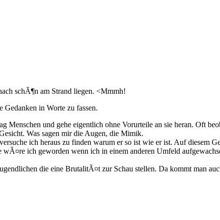
anach schÃ¶n am Strand liegen. <Mmmh!
ne Gedanken in Worte zu fassen.
g Menschen und gehe eigentlich ohne Vorurteile an sie heran. Oft beo
 Gesicht. Was sagen mir die Augen, die Mimik.
ersuche ich heraus zu finden warum er so ist wie er ist. Auf diesem Geb
? Wie wÃ¤re ich geworden wenn ich in einem anderen Umfeld aufgewach
ugendlichen die eine BrutalitÃ¤t zur Schau stellen. Da kommt man au