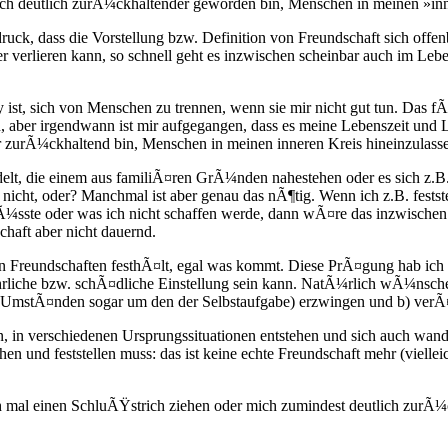
n auch deutlich zurÃ¼ckhaltender geworden bin, Menschen in meinen »inn
druck, dass die Vorstellung bzw. Definition von Freundschaft sich offen
 verlieren kann, so schnell geht es inzwischen scheinbar auch im Lebe
ist, sich von Menschen zu trennen, wenn sie mir nicht gut tun. Das fÃ
n, aber irgendwann ist mir aufgegangen, dass es meine Lebenszeit und L
her zurÃ¼ckhaltend bin, Menschen in meinen inneren Kreis hineinzulass
elt, die einem aus familiÃ¤ren GrÃ¼nden nahestehen oder es sich z.B. 
nicht, oder? Manchmal ist aber genau das nÃ¶tig. Wenn ich z.B. fests
mÃ¼sste oder was ich nicht schaffen werde, dann wÃ¤re das inzwische
chaft aber nicht dauernd.
 an Freundschaften festhÃ¤lt, egal was kommt. Diese PrÃ¤gung hab i
rliche bzw. schÃ¤dliche Einstellung sein kann. NatÃ¼rlich wÃ¼nsche
er UmstÃ¤nden sogar um den der Selbstaufgabe) erzwingen und b) verÃ¤
 in verschiedenen Ursprungssituationen entstehen und sich auch wand
 und feststellen muss: das ist keine echte Freundschaft mehr (vielleic
mal einen SchluÃŸstrich ziehen oder mich zumindest deutlich zurÃ¼ck