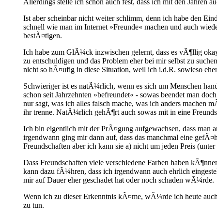
Allerdings stelle ich schon auch fest, dass ich mit den Jahre
Ist aber scheinbar nicht weiter schlimm, denn ich habe den Ein
schnell wie man im Internet »Freunde« machen und auch wieder
bestÃ¤tigen.
Ich habe zum GlÃ¼ck inzwischen gelernt, dass es vÃ¶llig okay 
zu entschuldigen und das Problem eher bei mir selbst zu suche
nicht so hÃ¤ufig in diese Situation, weil ich i.d.R. sowieso e
Schwieriger ist es natÃ¼rlich, wenn es sich um Menschen hand
schon seit Jahrzehnten »befreundet« - sowas beendet man doch 
nur sagt, was ich alles falsch mache, was ich anders machen 
ihr trenne. NatÃ¼rlich gehÃ¶rt auch sowas mit in eine Freunds
Ich bin eigentlich mit der PrÃ¤gung aufgewachsen, dass man
irgendwann ging mir dann auf, dass das manchmal eine gefÃ¤h
Freundschaften aber ich kann sie a) nicht um jeden Preis (unt
Dass Freundschaften viele verschiedene Farben haben kÃ¶nnen,
kann dazu fÃ¼hren, dass ich irgendwann auch ehrlich eingestehen
mir auf Dauer eher geschadet hat oder noch schaden wÃ¼rde.
Wenn ich zu dieser Erkenntnis kÃ¤me, wÃ¼rde ich heute auch 
zu tun.