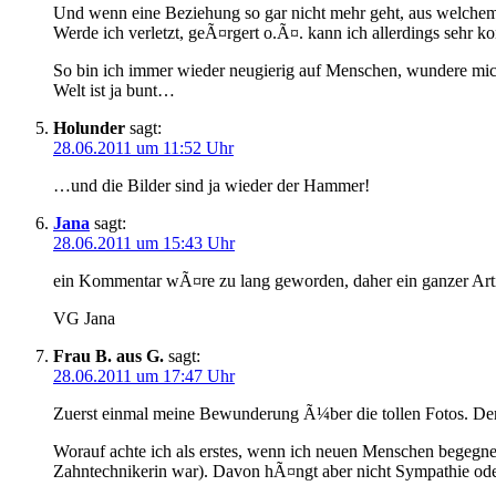
Und wenn eine Beziehung so gar nicht mehr geht, aus welchem
Werde ich verletzt, geÃ¤rgert o.Ã¤. kann ich allerdings sehr 
So bin ich immer wieder neugierig auf Menschen, wundere mic
Welt ist ja bunt…
Holunder
sagt:
28.06.2011 um 11:52 Uhr
…und die Bilder sind ja wieder der Hammer!
Jana
sagt:
28.06.2011 um 15:43 Uhr
ein Kommentar wÃ¤re zu lang geworden, daher ein ganzer Art
VG Jana
Frau B. aus G.
sagt:
28.06.2011 um 17:47 Uhr
Zuerst einmal meine Bewunderung Ã¼ber die tollen Fotos. Der h
Worauf achte ich als erstes, wenn ich neuen Menschen begegne
Zahntechnikerin war). Davon hÃ¤ngt aber nicht Sympathie oder