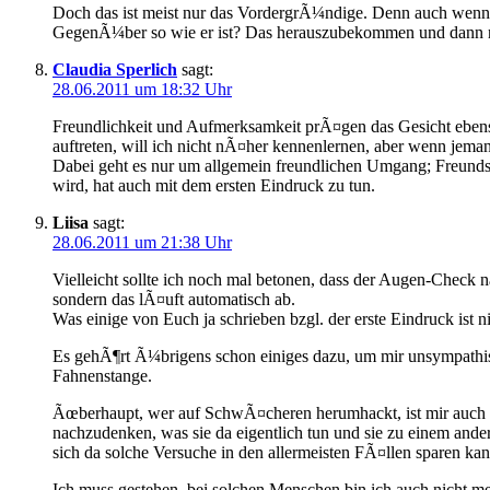
Doch das ist meist nur das VordergrÃ¼ndige. Denn auch wenn mi
GegenÃ¼ber so wie er ist? Das herauszubekommen und dann ne
Claudia Sperlich
sagt:
28.06.2011 um 18:32 Uhr
Freundlichkeit und Aufmerksamkeit prÃ¤gen das Gesicht ebenso
auftreten, will ich nicht nÃ¤her kennenlernen, aber wenn jema
Dabei geht es nur um allgemein freundlichen Umgang; Freundsc
wird, hat auch mit dem ersten Eindruck zu tun.
Liisa
sagt:
28.06.2011 um 21:38 Uhr
Vielleicht sollte ich noch mal betonen, dass der Augen-Check 
sondern das lÃ¤uft automatisch ab.
Was einige von Euch ja schrieben bzgl. der erste Eindruck ist n
Es gehÃ¶rt Ã¼brigens schon einiges dazu, um mir unsympathisch
Fahnenstange.
Ãœberhaupt, wer auf SchwÃ¤cheren herumhackt, ist mir auch z
nachzudenken, was sie da eigentlich tun und sie zu einem and
sich da solche Versuche in den allermeisten FÃ¤llen sparen kan
Ich muss gestehen, bei solchen Menschen bin ich auch nicht m