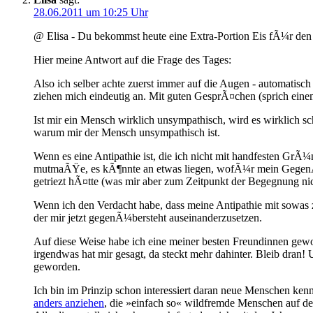
28.06.2011 um 10:25 Uhr
@ Elisa - Du bekommst heute eine Extra-Portion Eis fÃ¼r den Mu
Hier meine Antwort auf die Frage des Tages:
Also ich selber achte zuerst immer auf die Augen - automatis
ziehen mich eindeutig an. Mit guten GesprÃ¤chen (sprich ein
Ist mir ein Mensch wirklich unsympathisch, wird es wirklich
warum mir der Mensch unsympathisch ist.
Wenn es eine Antipathie ist, die ich nicht mit handfesten Gr
mutmaÃŸe, es kÃ¶nnte an etwas liegen, wofÃ¼r mein GegenÃ¼be
getriezt hÃ¤tte (was mir aber zum Zeitpunkt der Begegnung 
Wenn ich den Verdacht habe, dass meine Antipathie mit sowa
der mir jetzt gegenÃ¼bersteht auseinanderzusetzen.
Auf diese Weise habe ich eine meiner besten Freundinnen gewon
irgendwas hat mir gesagt, da steckt mehr dahinter. Bleib dra
geworden.
Ich bin im Prinzip schon interessiert daran neue Menschen ke
anders anziehen
, die »einfach so« wildfremde Menschen auf de