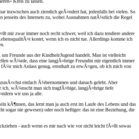
eren« Kreis zu lassen.
bar inzwischen auch ziemlich geÃ¤ndert hat, jedenfalls bei vielen. So
n jenseits des Internets zu, wobei Ausnahmen natÃ¼rlich die Regel
¤llt mir zwar immer noch recht schwer, weil ich dazu tendiere andere
ebensqualitÃ¤t kostet, wenn ich es nicht tue. Allerdings komme ich
en.
um Freunde aus der Kindheit/Jugend handelt. Man ist vielleicht
tellen wÃ¼rde, dass eine langjÃ¤hrige Freundin mir eigentlich immer
n fÃ¼r mich Anlass genug, ernsthaft zu erwÃ¤gen, ob ich mich von
ch zunÃ¤chst einfach Ã¼bernommen und danach gelebt. Aber
 ich, wÃ¼nscht man sich tragfÃ¤hige, langjÃ¤hrige tiefe
ndern wir uns ja alle.
eln kÃ¶nnen, das lernt man ja auch erst im Laufe des Lebens und das
ht sogar nie gewesen) oder noch heftiger: das ist eine Beziehung, die
ziehen - auch wenn es mir nach wie vor nicht leicht fÃ¤llt sowas