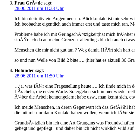
Frau GrÃ¤de
sagt:
28.06.2011 um 11:33 Uhr
Ich bin definitiv ein Augenmensch. Blickkontakt ist mir sehr 
Ich beobachte eigentlich auch immer erst und taste mich ran, 
Probleme habe ich mit GeringschÃ¤tzigkeit(hat mich frÃ¼her 
stoÃŸe ich da an meine Grenzen..allerdings bin ich auch etwa
Menschen die mir nicht gut tun ? Weg damit. HÃ¶rt sich hart a
so und nun Welle von Bild 2 bitte…..(hier hat es aktuell 36 Gra
Holunder
sagt:
28.06.2011 um 11:50 Uhr
…ja, was fÃ¼r eine Fragestellung heute…. Ich finde mich in 
LÃ¤cheln, die ersten Worte. So ergeben sich immer wieder nett
Ã¼ber die Arbeit kennengelernt habe usw., man kennt sich, etwa
Ich meide Menschen, in deren Gegenwart ich das GefÃ¼hl habe, 
die mit mir nur dann Kontakt haben wollen, wenn ich fÃ¼r si
GrundsÃ¤tzlich bin ich eine Art Graugans was Freundschaften a
gehegt und gepflegt - und daher bin ich nicht wirklich wild auf