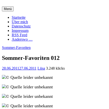
Zum
Inhalt
Menü
springen
Charming Quark
Startseite
Über mich
Datenschutz
Impressum
RSS Feed
Anderswo …
Sommer-Favoriten
Sommer-Favoriten 012
28.06.2011
27.06.2011
Liisa
3.248 klicks