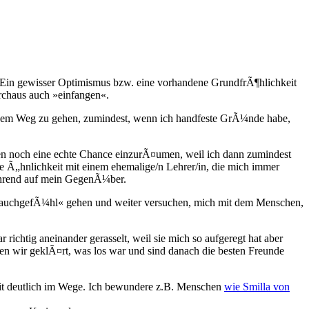
e. Ein gewisser Optimismus bzw. eine vorhandene GrundfrÃ¶hlichkeit
rchaus auch »einfangen«.
s dem Weg zu gehen, zumindest, wenn ich handfeste GrÃ¼nde habe,
hen noch eine echte Chance einzurÃ¤umen, weil ich dann zumindest
 Ã„hnlichkeit mit einem ehemalige/n Lehrer/in, die mich immer
ehrend auf mein GegenÃ¼ber.
»BauchgefÃ¼hl« gehen und weiter versuchen, mich mit dem Menschen,
chtig aneinander gerasselt, weil sie mich so aufgeregt hat aber
en wir geklÃ¤rt, was los war und sind danach die besten Freunde
eit deutlich im Wege. Ich bewundere z.B. Menschen
wie Smilla von