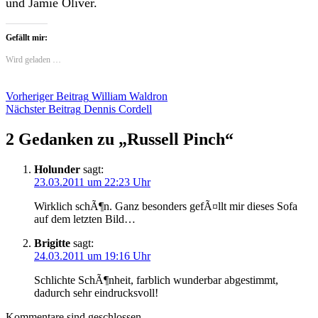
und Jamie Oliver.
Gefällt mir:
Wird geladen …
Beitragsnavigation
Vorheriger Beitrag
William Waldron
Nächster Beitrag
Dennis Cordell
2 Gedanken zu „
Russell Pinch
“
Holunder
sagt:
23.03.2011 um 22:23 Uhr
Wirklich schÃ¶n. Ganz besonders gefÃ¤llt mir dieses Sofa
auf dem letzten Bild…
Brigitte
sagt:
24.03.2011 um 19:16 Uhr
Schlichte SchÃ¶nheit, farblich wunderbar abgestimmt,
dadurch sehr eindrucksvoll!
Kommentare sind geschlossen.