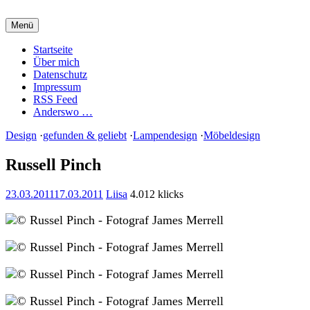
Zum
Inhalt
Menü
springen
Charming Quark
Startseite
Über mich
Datenschutz
Impressum
RSS Feed
Anderswo …
Design
·
gefunden & geliebt
·
Lampendesign
·
Möbeldesign
Russell Pinch
23.03.2011
17.03.2011
Liisa
4.012 klicks