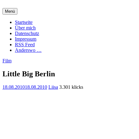
Zum
Inhalt
Menü
springen
Charming Quark
Startseite
Über mich
Datenschutz
Impressum
RSS Feed
Anderswo …
Film
Little Big Berlin
18.08.2010
18.08.2010
Liisa
3.301 klicks