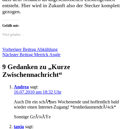
entsteht. Hier wird in Zukunft also der Stecker komplett
gezogen.
Gefällt mir:
Wird geladen …
Beitragsnavigation
Vorheriger Beitrag
Abkühlung
Nächster Beitrag
Merrick Angle
9 Gedanken zu „
Kurze
Zwischennachricht
“
Andrea
sagt:
16.07.2010 um 18:32 Uhr
Auch Dir ein schÃ¶nes Wochenende und hoffentlich bald
wieder einen Internet-Zugang! *festdiedaumendrÃ¼ck*
Sonnige GrÃ¼ÃŸe
tanja
sagt: