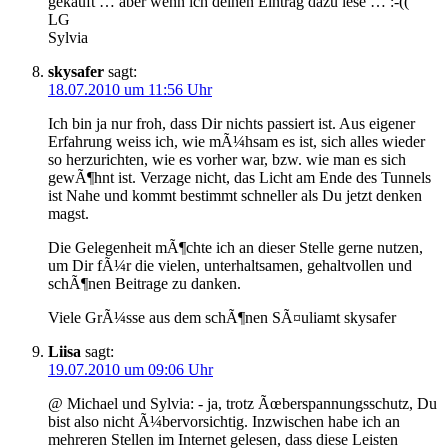
gekauft … aber wenn ich deinen Eintrag dazu lese … :-((
LG
Sylvia
skysafer
sagt:
18.07.2010 um 11:56 Uhr
Ich bin ja nur froh, dass Dir nichts passiert ist. Aus eigener
Erfahrung weiss ich, wie mÃ¼hsam es ist, sich alles wieder
so herzurichten, wie es vorher war, bzw. wie man es sich
gewÃ¶hnt ist. Verzage nicht, das Licht am Ende des Tunnels
ist Nahe und kommt bestimmt schneller als Du jetzt denken
magst.
Die Gelegenheit mÃ¶chte ich an dieser Stelle gerne nutzen,
um Dir fÃ¼r die vielen, unterhaltsamen, gehaltvollen und
schÃ¶nen Beitrage zu danken.
Viele GrÃ¼sse aus dem schÃ¶nen SÃ¤uliamt skysafer
Liisa
sagt:
19.07.2010 um 09:06 Uhr
@ Michael und Sylvia: - ja, trotz Ãœberspannungsschutz, Du
bist also nicht Ã¼bervorsichtig. Inzwischen habe ich an
mehreren Stellen im Internet gelesen, dass diese Leisten