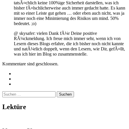
tatsÃ¤chlich keine 100%ige Sicherheit darstellen, was ich
bisher fÃ¤lschlicherweise auch immer gedacht hatte. Es kann
mit so einer Leiste gut gehen … oder eben auch nicht, was ja
immer noch eine Minimierung des Risikos um mind. 50%
bedeutet. ;o)
@ skysafer: vielen Dank fÃ¼r Deine positive
RÃ¼ckmeldung. Ich freue mich immer sehr, wenn ich von
Lesern dieses Blogs erfahre, die ich bisher noch nicht kannte
und natÃ¼rlich doppelt, wenn den Lesern, wie Dir, gefÃ¤llt,
was ich hier im Blog so zusammenstelle.
Kommentare sind geschlossen.
Twitter
Instagram
Mailto
Suchen
nach:
Lektüre