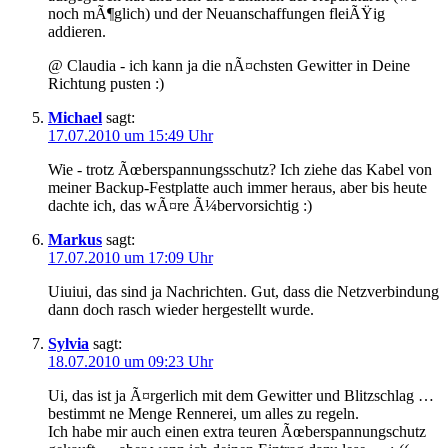
noch mÃ¶glich) und der Neuanschaffungen fleiÃŸig
addieren.
@ Claudia - ich kann ja die nÃ¤chsten Gewitter in Deine
Richtung pusten :)
Michael
sagt:
17.07.2010 um 15:49 Uhr
Wie - trotz Ãœberspannungsschutz? Ich ziehe das Kabel von
meiner Backup-Festplatte auch immer heraus, aber bis heute
dachte ich, das wÃ¤re Ã¼bervorsichtig :)
Markus
sagt:
17.07.2010 um 17:09 Uhr
Uiuiui, das sind ja Nachrichten. Gut, dass die Netzverbindung
dann doch rasch wieder hergestellt wurde.
Sylvia
sagt:
18.07.2010 um 09:23 Uhr
Ui, das ist ja Ã¤rgerlich mit dem Gewitter und Blitzschlag …
bestimmt ne Menge Rennerei, um alles zu regeln.
Ich habe mir auch einen extra teuren Ãœberspannungschutz