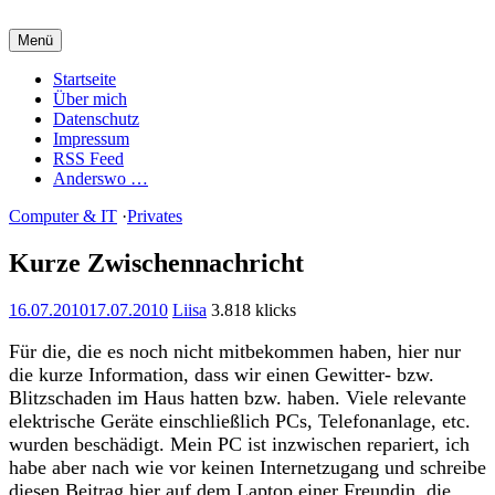
Zum
Inhalt
Menü
springen
Charming Quark
Startseite
Über mich
Datenschutz
Impressum
RSS Feed
Anderswo …
Computer & IT
·
Privates
Kurze Zwischennachricht
16.07.2010
17.07.2010
Liisa
3.818 klicks
Für die, die es noch nicht mitbekommen haben, hier nur
die kurze Information, dass wir einen Gewitter- bzw.
Blitzschaden im Haus hatten bzw. haben. Viele relevante
elektrische Geräte einschließlich PCs, Telefonanlage, etc.
wurden beschädigt. Mein PC ist inzwischen repariert, ich
habe aber nach wie vor keinen Internetzugang und schreibe
diesen Beitrag hier auf dem Laptop einer Freundin, die