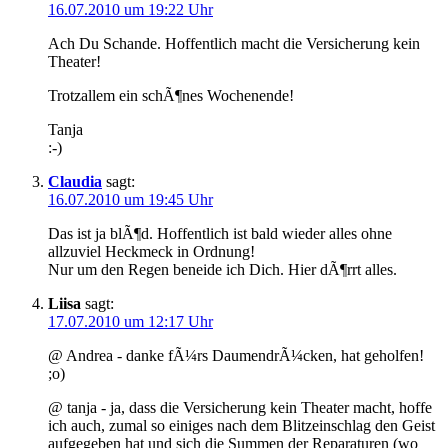
16.07.2010 um 19:22 Uhr
Ach Du Schande. Hoffentlich macht die Versicherung kein
Theater!
Trotzallem ein schÃ¶nes Wochenende!
Tanja
:-)
Claudia
sagt:
16.07.2010 um 19:45 Uhr
Das ist ja blÃ¶d. Hoffentlich ist bald wieder alles ohne
allzuviel Heckmeck in Ordnung!
Nur um den Regen beneide ich Dich. Hier dÃ¶rrt alles.
Liisa
sagt:
17.07.2010 um 12:17 Uhr
@ Andrea - danke fÃ¼rs DaumendrÃ¼cken, hat geholfen!
;o)
@ tanja - ja, dass die Versicherung kein Theater macht, hoffe
ich auch, zumal so einiges nach dem Blitzeinschlag den Geist
aufgegeben hat und sich die Summen der Reparaturen (wo