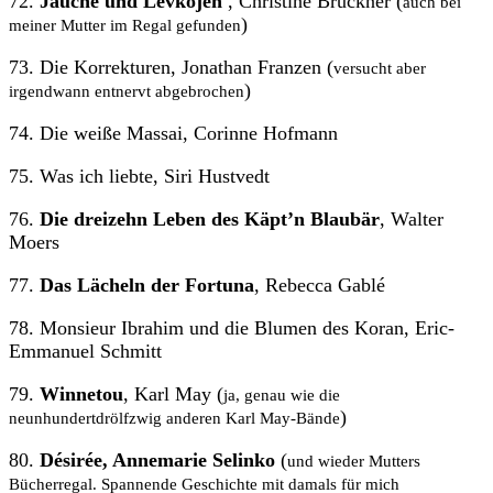
72.
Jauche und Levkojen
, Christine Brückner (
auch bei
)
meiner Mutter im Regal gefunden
73. Die Korrekturen, Jonathan Franzen (
versucht aber
)
irgendwann entnervt abgebrochen
74. Die weiße Massai, Corinne Hofmann
75. Was ich liebte, Siri Hustvedt
76.
Die dreizehn Leben des Käpt’n Blaubär
, Walter
Moers
77.
Das Lächeln der Fortuna
, Rebecca Gablé
78. Monsieur Ibrahim und die Blumen des Koran, Eric-
Emmanuel Schmitt
79.
Winnetou
, Karl May (
ja, genau wie die
)
neunhundertdrölfzwig anderen Karl May-Bände
80.
Désirée, Annemarie Selinko
(
und wieder Mutters
Bücherregal. Spannende Geschichte mit damals für mich