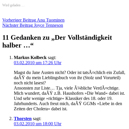
Wird geladen …
Beitragsnavigation
Vorheriger Beitrag
Anu Tuominen
Nächster Beitrag
Joyce Tenneson
11 Gedanken zu „
Der Vollständigkeit
halber …
“
Markus Kolbeck
sagt:
03.02.2010 um 17:26 Uhr
Magst du Jane Austen nicht? Oder ist tatsÃ¤chlich ein Zufall,
daÃŸ du mein Lieblingsbuch von ihr (Stolz und Vorurteil)
noch nicht lasest?
Ansonsten zur Liste… Tja, viele Ã¼bliche VerdÃ¤chtige.
Mich wundert, daÃŸ z.B. Haushofers »Die Wand« dabei ist.
Und sehr wenige »richtige« Klassiker des 18. oder 19.
Jahrhunderts. Auch freut mich, daÃŸ GGMs »Liebe in den
Zeiten der Cholera« dabei ist.
Thorsten
sagt:
03.02.2010 um 18:00 Uhr