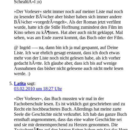
SchealtiÃ«l ;o)
»Der Vorleser« steht immer noch auf meiner Liste mal noch
zu lesender BÃ¼cher aber bisher haben sich immer andere
BÃ¼cher »vorgedrÃ¤ngelt«. Als der Roman jetzt verfilmt
wurde, hatte ich die Stille Hoffnung zumindest den Film im
Kino sehen zu kÃ¶nnen. Hat aber auch nicht geklappt. Mal
sehen, was am Ende zuerst kommt, das Buch oder der Film.
@ Ingrid —- na, dann bin ich ja mal gespannt, auf Deine
Liste. Ich war ehrlich gesagt erstaunt, dass ich doch etwas
mehr von der Liste noch nicht gelesen habe, als ich vorher
gedacht hÃ¤tte. Ich glaube aber, dass ich bis auf wenige
Ausnahmen das bisher nicht gelesene auch nicht mehr lesen
werde. :)
Latita
sagt:
03.02.2010 um 18:27 Uhr
»Der Vorleser«, das Buch mussten wir mal in der
Fachoberschule lesen. Es ist wirklich gut geschrieben und zu
Recht ein hochbeachtetes Buch. Allerdings hat meine zarte
Seele die Geschichte nicht verkraftet. Ich hab das ganze Buch
ernsthaft angenommen, dass das eine wahre Geschichte sei
und sie mir dementsprechend zu Herzen genommen. Die
ZwischentÃ¶ne auf den letzten Seiten haben mir fast das Herz