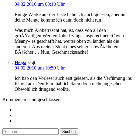
04.02.2010 um 08:18 Uhr
Einige Werke auf der Liste habe ich auch gelesen, aber an
deine Menge komme ich dann doch nicht ran!
Was mich Ã¼berrascht hat, ist, dass von all den
groÃŸartigen Werken John Irvings ausgerechnet »Owen
Meany« es geschafft hat, weiter oben zu landen als die
anderen. Aus meiner Sicht eines seiner schwÃ¤cheren
BÃ¼cher … Nun, Geschmackssache!
Helga
sagt:
04.02.2010 um 10:50 Uhr
Ich hab den Vorleser auch erst gelesen, als die Verfilmung ins
Kino kam. Den Film hab ich dann doch nicht angesehen.
Obwohl ich dringend wollte.
Kommentare sind geschlossen.
Twitter
Instagram
Mailto
Suchen