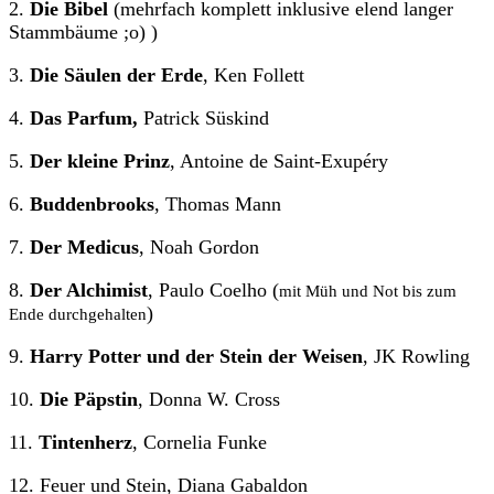
2.
Die Bibel
(mehrfach komplett inklusive elend langer
Stammbäume ;o) )
3.
Die Säulen der Erde
, Ken Follett
4.
Das Parfum,
Patrick Süskind
5.
Der kleine Prinz
, Antoine de Saint-Exupéry
6.
Buddenbrooks
, Thomas Mann
7.
Der Medicus
, Noah Gordon
8.
Der Alchimist
, Paulo Coelho (
mit Müh und Not bis zum
)
Ende durchgehalten
9.
Harry Potter und der Stein der Weisen
, JK Rowling
10.
Die Päpstin
, Donna W. Cross
11.
Tintenherz
, Cornelia Funke
12. Feuer und Stein, Diana Gabaldon