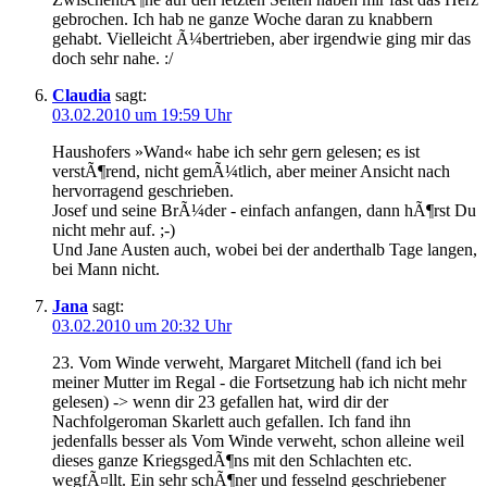
gebrochen. Ich hab ne ganze Woche daran zu knabbern
gehabt. Vielleicht Ã¼bertrieben, aber irgendwie ging mir das
doch sehr nahe. :/
Claudia
sagt:
03.02.2010 um 19:59 Uhr
Haushofers »Wand« habe ich sehr gern gelesen; es ist
verstÃ¶rend, nicht gemÃ¼tlich, aber meiner Ansicht nach
hervorragend geschrieben.
Josef und seine BrÃ¼der - einfach anfangen, dann hÃ¶rst Du
nicht mehr auf. ;-)
Und Jane Austen auch, wobei bei der anderthalb Tage langen,
bei Mann nicht.
Jana
sagt:
03.02.2010 um 20:32 Uhr
23. Vom Winde verweht, Margaret Mitchell (fand ich bei
meiner Mutter im Regal - die Fortsetzung hab ich nicht mehr
gelesen) -> wenn dir 23 gefallen hat, wird dir der
Nachfolgeroman Skarlett auch gefallen. Ich fand ihn
jedenfalls besser als Vom Winde verweht, schon alleine weil
dieses ganze KriegsgedÃ¶ns mit den Schlachten etc.
wegfÃ¤llt. Ein sehr schÃ¶ner und fesselnd geschriebener