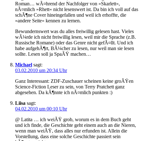
Roman… wÃ¤hrend der Nachfolger von »Skarlett«,
nÃ¤mlich »Rhett« nicht lesenswert ist. Da bin ich voll auf das
schÃ¶ne Cover hineingefallen und weil ich erhoffte, die
»andere Seite« kennen zu lernen.
Bewundernswert was du alles freiwillig gelesen hast. Vieles
wÃ¼rde ich nicht freiwillig lesen, weil mir die Sprache (z.B.
Russische Romane) oder das Genre nicht gefÃ¤llt. Und ich
habe aufgehÃ¶rt, BÃ¼cher zu lesen, nur weil man sie lesen
sollte. Lesen soll ja SpaÃŸ machen…
Michael
sagt:
03.02.2010 um 20:34 Uhr
Ganz Interessant: ZDF-Zuschauer scheinen keine groÃŸen
Science-Fiction Leser zu sein, von Terry Pratchett ganz
abgesehen. Da kÃ¶nnte ich nÃ¤mlich punkten :)
Liisa
sagt:
04.02.2010 um 00:10 Uhr
@ Latita … ich weiÃŸ grob, worum es in dem Buch geht
und ich finde, die Geschichte geht einem auch an die Nieren,
wenn man weiÃŸ, dass alles nur erfunden ist. Allein die
Vorstellung, dass eine solche Geschichte passiert sein