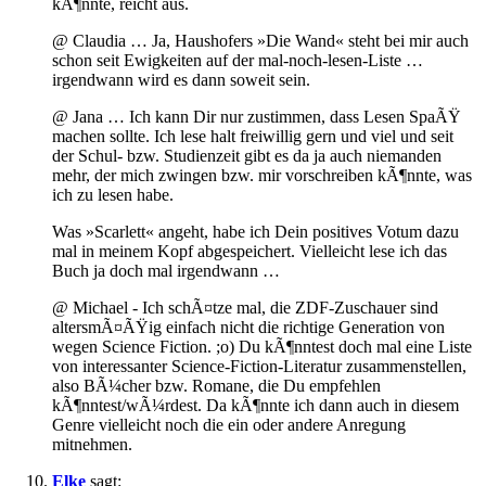
kÃ¶nnte, reicht aus.
@ Claudia … Ja, Haushofers »Die Wand« steht bei mir auch
schon seit Ewigkeiten auf der mal-noch-lesen-Liste …
irgendwann wird es dann soweit sein.
@ Jana … Ich kann Dir nur zustimmen, dass Lesen SpaÃŸ
machen sollte. Ich lese halt freiwillig gern und viel und seit
der Schul- bzw. Studienzeit gibt es da ja auch niemanden
mehr, der mich zwingen bzw. mir vorschreiben kÃ¶nnte, was
ich zu lesen habe.
Was »Scarlett« angeht, habe ich Dein positives Votum dazu
mal in meinem Kopf abgespeichert. Vielleicht lese ich das
Buch ja doch mal irgendwann …
@ Michael - Ich schÃ¤tze mal, die ZDF-Zuschauer sind
altersmÃ¤ÃŸig einfach nicht die richtige Generation von
wegen Science Fiction. ;o) Du kÃ¶nntest doch mal eine Liste
von interessanter Science-Fiction-Literatur zusammenstellen,
also BÃ¼cher bzw. Romane, die Du empfehlen
kÃ¶nntest/wÃ¼rdest. Da kÃ¶nnte ich dann auch in diesem
Genre vielleicht noch die ein oder andere Anregung
mitnehmen.
Elke
sagt: