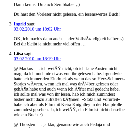
Dann kennst Du auch Serubbabel ;-)
Du hast den Vorleser nicht gelesen, ein lesenswertes Buch!
Ingrid
sagt:
03.02.2010 um 18:02 Uhr
OK, ich mach’s dann auch … der VollstÃ¤ndigkeit halber ;-)
Bei dir bleibt ja nicht mehr viel offen …
Liisa
sagt:
03.02.2010 um 18:19 Uhr
@ Markus —- ich weiÃŸ nicht, ob ich Jane Austen nicht
mag, da ich noch nie etwas von ihr gelesen habe. Irgendwie
hatte ich immer den Eindruck als wenn das so Herz-Schmerz-
Stories wÃ¤ren, wenn ich mal was drÃ¼ber gelesen oder
gehÃ¶rt habe und auch wenn ich Ã¶fter mal gedacht habe,
ich sollte mal was von ihr lesen, hab ich mich zumindest
bisher nicht dazu aufraffen kÃ¶nnen. »Stolz und Vorurteil«
habe ich aber als Film mit Keira Knightley in der Hauptrolle
zumindest gesehen. Ja, ich weiÃŸ, ein Film ist nicht dasselbe
wie ein Buch. :)
@ Thorsten —- ja klar, genauso wie auch Pedaja und