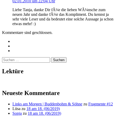
02.01.2010 um 22:04 Uhr
Liebe Tanja, danke Dir fÃ¼r die lieben WÃ¼nsche zum
neuen Jahr und danke fÃ¼r das Kompliment. Du kennst ja
sehr viele Leser und da bedeutet eine solche Aussage ja schon
etwas mehr! :)
Kommentare sind geschlossen.
Twitter
Instagram
Mailto
Suchen
nach:
Lektüre
Neueste Kommentare
Links am Morgen | Buddenbohm & Söhne
zu
Fragmente #12
Liisa
zu
18 am 18. (06/2019)
Sonja
zu
18 am 18. (06/2019)