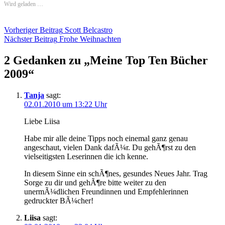
Wird geladen …
Beitragsnavigation
Vorheriger Beitrag
Scott Belcastro
Nächster Beitrag
Frohe Weihnachten
2 Gedanken zu „
Meine Top Ten Bücher
2009
“
Tanja
sagt:
02.01.2010 um 13:22 Uhr
Liebe Liisa
Habe mir alle deine Tipps noch einemal ganz genau
angeschaut, vielen Dank dafÃ¼r. Du gehÃ¶rst zu den
vielseitigsten Leserinnen die ich kenne.
In diesem Sinne ein schÃ¶nes, gesundes Neues Jahr. Trag
Sorge zu dir und gehÃ¶re bitte weiter zu den
unermÃ¼dlichen Freundinnen und Empfehlerinnen
gedruckter BÃ¼cher!
Liisa
sagt: