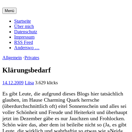
Zum
Inhalt
Menü
springen
Charming Quark
Startseite
Über mich
Datenschutz
Impressum
RSS Feed
Anderswo …
Allgemein
·
Privates
Klärungsbedarf
14.12.2009
Liisa
3.629 klicks
Es gibt Leute, die aufgrund dieses Blogs hier tatsächlich
glauben, im Hause Charming Quark herrsche
(überdurchschnittlich oft) eitel Sonnenschein und alles sei
voller Schönheit und Freude und Heiterkeit und überhaupt
jetzt im Dezember gäbe es nur Jauchzen und Frohlocken.
Schön wäre das, aber dem ist beileibe nicht so (Ja, es gibt
Leute, die wirklich und wahrhaftig so etwas wie »Neid«