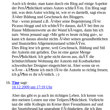
Auch ich denke, man kann durch ein Blog auf einige Aspekte
der PersÃ¶nlichkeit seines Autors schlieÃŸen. Ein Blog sagt
mir, was dem Autor wichtig ist, wie er es darstellt, sagt etwas
Ã¼ber Bildung und Geschmack des Bloggers.
Nur - wenn jemand z.B. Ã¼ber seine Begeisterung fÃ¼r
Picasso bloggt und ich schlieÃŸe daraus, daÃŸ bei ihm zu
Hause Millionenwerte an der Wand hÃ¤ngen, dann bin ich
naiv. Wenn jemand sagt »Mir geht es heute richtig gut«, so
kann ich daraus absolut nichts Ã¼ber seinen gesundheitlichen
und finanziellen Allgemeinzustand schlieÃŸen.
Dies Blog lese ich gerne, weil Geschmack, Bildung und Stil
der Autorin mir gefallen. Das ist eine ganze Menge
PersÃ¶nlichkeit. Ich gehe nicht davon aus, daÃŸ die
lichtdurchflutete Wohnung der Autorin mit Kostbarkeiten
schwedischer Designer eingerichtet ist. Aber wenn sie es
wÃ¤re - kÃ¶nnte ich mich fÃ¼r die Autorin so richtig freuen;
ich gÃ¶nn es ihr nÃ¤mlich. ;-)
Tine
sagt:
18.12.2009 um 17:19 Uhr
Aber das gibt es ja auch im richtigen Leben. Ich kenne von
den meisten Leuten nur eine TeilpersÃ¶nlichkeit. Vielleicht
taut die stille Kollegin im Kreise ihrer Freundinnen auf und
der Sportsfreund hat ungeahnte FÃ¤higkeiten, die ich ihm