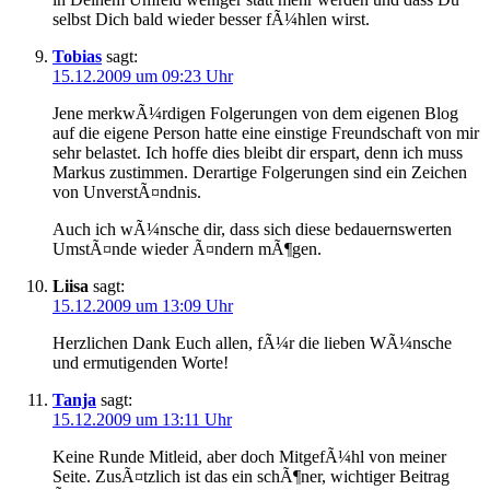
selbst Dich bald wieder besser fÃ¼hlen wirst.
Tobias
sagt:
15.12.2009 um 09:23 Uhr
Jene merkwÃ¼rdigen Folgerungen von dem eigenen Blog
auf die eigene Person hatte eine einstige Freundschaft von mir
sehr belastet. Ich hoffe dies bleibt dir erspart, denn ich muss
Markus zustimmen. Derartige Folgerungen sind ein Zeichen
von UnverstÃ¤ndnis.
Auch ich wÃ¼nsche dir, dass sich diese bedauernswerten
UmstÃ¤nde wieder Ã¤ndern mÃ¶gen.
Liisa
sagt:
15.12.2009 um 13:09 Uhr
Herzlichen Dank Euch allen, fÃ¼r die lieben WÃ¼nsche
und ermutigenden Worte!
Tanja
sagt:
15.12.2009 um 13:11 Uhr
Keine Runde Mitleid, aber doch MitgefÃ¼hl von meiner
Seite. ZusÃ¤tzlich ist das ein schÃ¶ner, wichtiger Beitrag