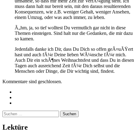
umsattele, so dass mir mehr Zeit zur VerfÃ¼gung steht. Ich
muss dann halt nur bereit sein, mit den daraus resultierenden
Konsequenzen, wie z.B. weniger Gehalt, weniger Ansehen,
einem Umzug, oder was auch immer, zu leben.
Ã„hm, ja, so tief wolltest Du vermutlich gar nicht in diese
Themen einsteigen. Sind halt nur die Gedanken, die mir dazu
so kamen.
Jedenfalls danke ich Dir, dass Du Dich so offen geÃ¤uÃŸert
hast und auch fÃ¼r Deine lieben WÃ¼nsche fÃ¼r mich.
Auch Dir ein schÃ¶nes Weihnachtsfest und dass Du in diesen
Tagen auch ausreichend Zeit fÃ¼r Dich selbst und die
Menschen oder Dinge, die Dir wichtig sind, findest.
Kommentare sind geschlossen.
Twitter
Instagram
Mailto
Suchen
nach:
Lektüre