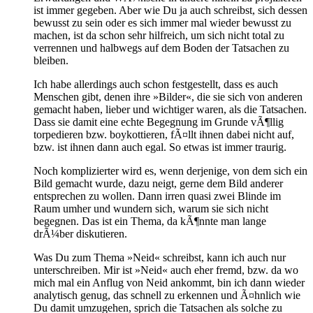
ist immer gegeben. Aber wie Du ja auch schreibst, sich dessen
bewusst zu sein oder es sich immer mal wieder bewusst zu
machen, ist da schon sehr hilfreich, um sich nicht total zu
verrennen und halbwegs auf dem Boden der Tatsachen zu
bleiben.
Ich habe allerdings auch schon festgestellt, dass es auch
Menschen gibt, denen ihre »Bilder«, die sie sich von anderen
gemacht haben, lieber und wichtiger waren, als die Tatsachen.
Dass sie damit eine echte Begegnung im Grunde vÃ¶llig
torpedieren bzw. boykottieren, fÃ¤llt ihnen dabei nicht auf,
bzw. ist ihnen dann auch egal. So etwas ist immer traurig.
Noch komplizierter wird es, wenn derjenige, von dem sich ein
Bild gemacht wurde, dazu neigt, gerne dem Bild anderer
entsprechen zu wollen. Dann irren quasi zwei Blinde im
Raum umher und wundern sich, warum sie sich nicht
begegnen. Das ist ein Thema, da kÃ¶nnte man lange
drÃ¼ber diskutieren.
Was Du zum Thema »Neid« schreibst, kann ich auch nur
unterschreiben. Mir ist »Neid« auch eher fremd, bzw. da wo
mich mal ein Anflug von Neid ankommt, bin ich dann wieder
analytisch genug, das schnell zu erkennen und Ã¤hnlich wie
Du damit umzugehen, sprich die Tatsachen als solche zu