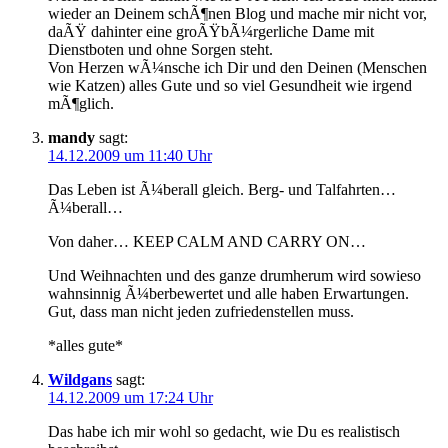
wieder an Deinem schÃ¶nen Blog und mache mir nicht vor,
daÃŸ dahinter eine groÃŸbÃ¼rgerliche Dame mit
Dienstboten und ohne Sorgen steht.
Von Herzen wÃ¼nsche ich Dir und den Deinen (Menschen
wie Katzen) alles Gute und so viel Gesundheit wie irgend
mÃ¶glich.
mandy
sagt:
14.12.2009 um 11:40 Uhr
Das Leben ist Ã¼berall gleich. Berg- und Talfahrten…
Ã¼berall…
Von daher… KEEP CALM AND CARRY ON…
Und Weihnachten und des ganze drumherum wird sowieso
wahnsinnig Ã¼berbewertet und alle haben Erwartungen.
Gut, dass man nicht jeden zufriedenstellen muss.
*alles gute*
Wildgans
sagt:
14.12.2009 um 17:24 Uhr
Das habe ich mir wohl so gedacht, wie Du es realistisch