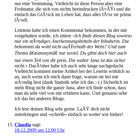
nur eine Vermutung. Vielleicht ist diese Person aber eine
Frohnatur, die sich von nichts beeindrucken lÃ¤ÃŸt und die
einfach das GlÃ¼ck im Leben hat, dass alles fÃ¼r sie prima
lÃ¤uft.
Letztens habe ich einen Kommentar bekommen, in der mir
vorgehalten wurde, ich zitiere »
Ich finde diesen Blog sowieso
nur ein stÃ¤ndiges Anerkennungsbetteln der Inhaberin. Die
bekommts du wohl nicht auÃŸerhalb des Webs? Und zum
Thema â€œanonymâ€ nur soviel. Du gibst doch hier auch
nur einen Teil von dir preis. Die wahre Jana ist das sicher
nicht.
« DarÃ¼ber habe ich auch sehr lange nachgedacht.
Vielleicht kommen meine Artikel bei der Leserin wirklich so
an, auch wenn ich mich dann frage, warum sie bei mir
stÃ¤ndig liest (dank Statistik sehe ich das :-) ) Sicherlich ist
mein Blog nicht die ganze Jana, aber ich finde schon, dass
man da sehr viel von mir erfahren kann. Und genauso sehe
ich das bei anderen Blogs.
Ich lese deinen Blog sehr gerne. LaÃŸ dich nicht
unterkriegen und »schreib« einfach so weiter wie bisher!
Claudia
sagt:
18.12.2009 um 12:00 Uhr