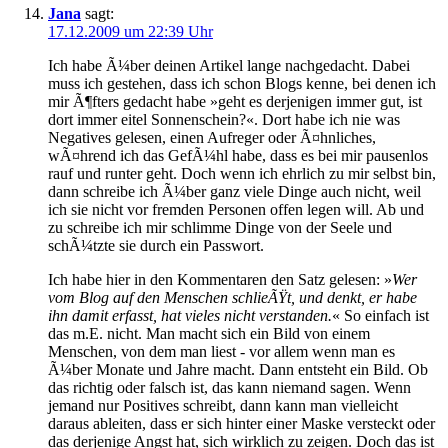
Jana
sagt:
17.12.2009 um 22:39 Uhr
Ich habe Ã¼ber deinen Artikel lange nachgedacht. Dabei
muss ich gestehen, dass ich schon Blogs kenne, bei denen ich
mir Ã¶fters gedacht habe »geht es derjenigen immer gut, ist
dort immer eitel Sonnenschein?«. Dort habe ich nie was
Negatives gelesen, einen Aufreger oder Ã¤hnliches,
wÃ¤hrend ich das GefÃ¼hl habe, dass es bei mir pausenlos
rauf und runter geht. Doch wenn ich ehrlich zu mir selbst bin,
dann schreibe ich Ã¼ber ganz viele Dinge auch nicht, weil
ich sie nicht vor fremden Personen offen legen will. Ab und
zu schreibe ich mir schlimme Dinge von der Seele und
schÃ¼tzte sie durch ein Passwort.
Ich habe hier in den Kommentaren den Satz gelesen: »
Wer
vom Blog auf den Menschen schlieÃŸt, und denkt, er habe
ihn damit erfasst, hat vieles nicht verstanden.
« So einfach ist
das m.E. nicht. Man macht sich ein Bild von einem
Menschen, von dem man liest - vor allem wenn man es
Ã¼ber Monate und Jahre macht. Dann entsteht ein Bild. Ob
das richtig oder falsch ist, das kann niemand sagen. Wenn
jemand nur Positives schreibt, dann kann man vielleicht
daraus ableiten, dass er sich hinter einer Maske versteckt oder
das derjenige Angst hat, sich wirklich zu zeigen. Doch das ist