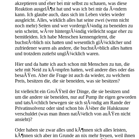
akzeptieren und eher bei mir selbst zu schauen, was diese
Reaktion ausgelÃ¶st hat und was ich bei mir da Ã¤ndern
kann. Ich glaube auch, dass sich im Leben vieles wieder
ausgleicht. Alles, wirklich alles hat seine zwei (wenn nicht
noch mehr) Seiten und wer vordergrÃ¼ndig zu beneiden zu
sein scheint, wÃ¤re hintergrÃ¼ndig vielleicht sogar eher zu
bemitleiden. Ich habe Menschen kennengelernt, die
buchstÃ¤blich nix hatten und wesentlich glÃ¼cklicher und
zufriedener waren als andere, die buchstÃ¤blich alles hatten
und trotzdem zutiefst unglÃ¼cklich waren.
Hier und da hatte ich auch schon mit Menschen zu tun, die
sehr mit Neid zu kÃ¤mpfen hatten, weil andere dies oder das
besaÃŸen. Aber die Frage ist auch da wieder, zu welchem
Preis, besitzen die, die sie beneiden, was sie besitzen?
Ist vielleicht ein GroÃŸteil der Dinge, die sie besitzen und
um die andere sie beneiden, nur auf Pump ihr eigen geworden
und tatsÃ¤chlich bewegen sie sich stÃ¤ndig am Rande der
Privatinsolvenz oder sind schon bis Ã¼ber die Halskrause
verschuldet (was man ihnen natÃ¼rlich von auÃŸen nicht
ansieht)?
Oder haben sie zwar alles und kÃ¶nnen sich alles leisten,
kÃ¶nnen sich aber im Grunde an nix mehr freuen, weil ihnen