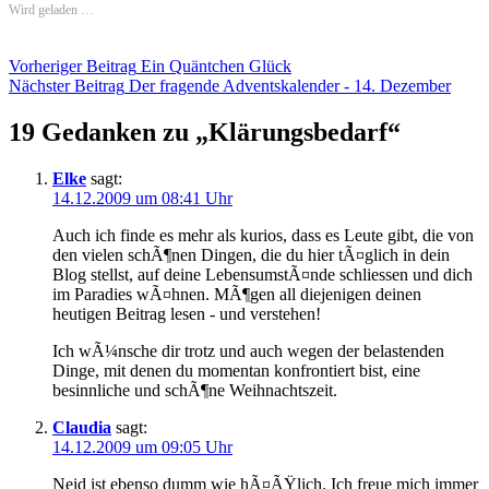
Wird geladen …
Beitragsnavigation
Vorheriger Beitrag
Ein Quäntchen Glück
Nächster Beitrag
Der fragende Adventskalender - 14. Dezember
19 Gedanken zu „
Klärungsbedarf
“
Elke
sagt:
14.12.2009 um 08:41 Uhr
Auch ich finde es mehr als kurios, dass es Leute gibt, die von
den vielen schÃ¶nen Dingen, die du hier tÃ¤glich in dein
Blog stellst, auf deine LebensumstÃ¤nde schliessen und dich
im Paradies wÃ¤hnen. MÃ¶gen all diejenigen deinen
heutigen Beitrag lesen - und verstehen!
Ich wÃ¼nsche dir trotz und auch wegen der belastenden
Dinge, mit denen du momentan konfrontiert bist, eine
besinnliche und schÃ¶ne Weihnachtszeit.
Claudia
sagt:
14.12.2009 um 09:05 Uhr
Neid ist ebenso dumm wie hÃ¤ÃŸlich. Ich freue mich immer