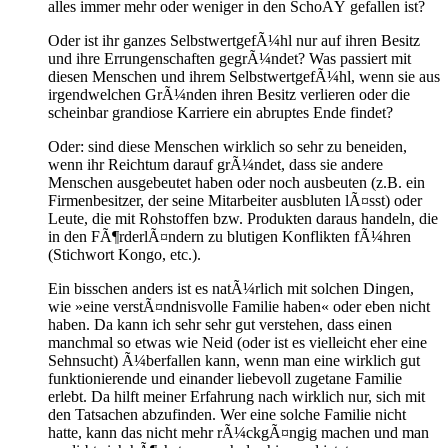
alles immer mehr oder weniger in den SchoÃŸ gefallen ist?
Oder ist ihr ganzes SelbstwertgefÃ¼hl nur auf ihren Besitz
und ihre Errungenschaften gegrÃ¼ndet? Was passiert mit
diesen Menschen und ihrem SelbstwertgefÃ¼hl, wenn sie aus
irgendwelchen GrÃ¼nden ihren Besitz verlieren oder die
scheinbar grandiose Karriere ein abruptes Ende findet?
Oder: sind diese Menschen wirklich so sehr zu beneiden,
wenn ihr Reichtum darauf grÃ¼ndet, dass sie andere
Menschen ausgebeutet haben oder noch ausbeuten (z.B. ein
Firmenbesitzer, der seine Mitarbeiter ausbluten lÃ¤sst) oder
Leute, die mit Rohstoffen bzw. Produkten daraus handeln, die
in den FÃ¶rderlÃ¤ndern zu blutigen Konflikten fÃ¼hren
(Stichwort Kongo, etc.).
Ein bisschen anders ist es natÃ¼rlich mit solchen Dingen,
wie »eine verstÃ¤ndnisvolle Familie haben« oder eben nicht
haben. Da kann ich sehr sehr gut verstehen, dass einen
manchmal so etwas wie Neid (oder ist es vielleicht eher eine
Sehnsucht) Ã¼berfallen kann, wenn man eine wirklich gut
funktionierende und einander liebevoll zugetane Familie
erlebt. Da hilft meiner Erfahrung nach wirklich nur, sich mit
den Tatsachen abzufinden. Wer eine solche Familie nicht
hatte, kann das nicht mehr rÃ¼ckgÃ¤ngig machen und man