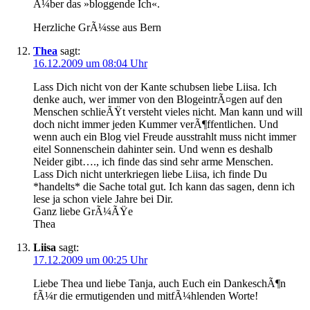
Ã¼ber das »bloggende Ich«.
Herzliche GrÃ¼sse aus Bern
Thea
sagt:
16.12.2009 um 08:04 Uhr
Lass Dich nicht von der Kante schubsen liebe Liisa. Ich
denke auch, wer immer von den BlogeintrÃ¤gen auf den
Menschen schlieÃŸt versteht vieles nicht. Man kann und will
doch nicht immer jeden Kummer verÃ¶ffentlichen. Und
wenn auch ein Blog viel Freude ausstrahlt muss nicht immer
eitel Sonnenschein dahinter sein. Und wenn es deshalb
Neider gibt…., ich finde das sind sehr arme Menschen.
Lass Dich nicht unterkriegen liebe Liisa, ich finde Du
*handelts* die Sache total gut. Ich kann das sagen, denn ich
lese ja schon viele Jahre bei Dir.
Ganz liebe GrÃ¼ÃŸe
Thea
Liisa
sagt:
17.12.2009 um 00:25 Uhr
Liebe Thea und liebe Tanja, auch Euch ein DankeschÃ¶n
fÃ¼r die ermutigenden und mitfÃ¼hlenden Worte!