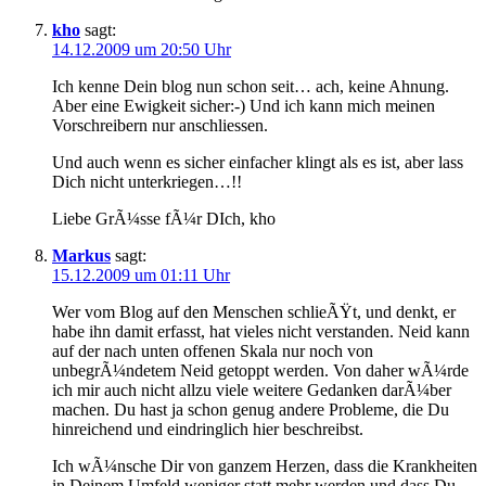
kho
sagt:
14.12.2009 um 20:50 Uhr
Ich kenne Dein blog nun schon seit… ach, keine Ahnung.
Aber eine Ewigkeit sicher:-) Und ich kann mich meinen
Vorschreibern nur anschliessen.
Und auch wenn es sicher einfacher klingt als es ist, aber lass
Dich nicht unterkriegen…!!
Liebe GrÃ¼sse fÃ¼r DIch, kho
Markus
sagt:
15.12.2009 um 01:11 Uhr
Wer vom Blog auf den Menschen schlieÃŸt, und denkt, er
habe ihn damit erfasst, hat vieles nicht verstanden. Neid kann
auf der nach unten offenen Skala nur noch von
unbegrÃ¼ndetem Neid getoppt werden. Von daher wÃ¼rde
ich mir auch nicht allzu viele weitere Gedanken darÃ¼ber
machen. Du hast ja schon genug andere Probleme, die Du
hinreichend und eindringlich hier beschreibst.
Ich wÃ¼nsche Dir von ganzem Herzen, dass die Krankheiten
in Deinem Umfeld weniger statt mehr werden und dass Du