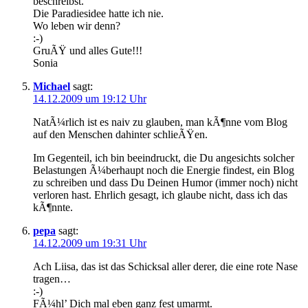
beschreibst.
Die Paradiesidee hatte ich nie.
Wo leben wir denn?
:-)
GruÃŸ und alles Gute!!!
Sonia
Michael
sagt:
14.12.2009 um 19:12 Uhr
NatÃ¼rlich ist es naiv zu glauben, man kÃ¶nne vom Blog
auf den Menschen dahinter schlieÃŸen.
Im Gegenteil, ich bin beeindruckt, die Du angesichts solcher
Belastungen Ã¼berhaupt noch die Energie findest, ein Blog
zu schreiben und dass Du Deinen Humor (immer noch) nicht
verloren hast. Ehrlich gesagt, ich glaube nicht, dass ich das
kÃ¶nnte.
pepa
sagt:
14.12.2009 um 19:31 Uhr
Ach Liisa, das ist das Schicksal aller derer, die eine rote Nase
tragen…
:-)
FÃ¼hl’ Dich mal eben ganz fest umarmt.