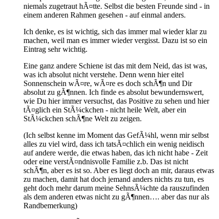
niemals zugetraut hÃ¤tte. Selbst die besten Freunde sind - in
einem anderen Rahmen gesehen - auf einmal anders.
Ich denke, es ist wichtig, sich das immer mal wieder klar zu
machen, weil man es immer wieder vergisst. Dazu ist so ein
Eintrag sehr wichtig.
Eine ganz andere Schiene ist das mit dem Neid, das ist was,
was ich absolut nicht verstehe. Denn wenn hier eitel
Sonnenschein wÃ¤re, wÃ¤re es doch schÃ¶n und Dir
absolut zu gÃ¶nnen. Ich finde es absolut bewundernswert,
wie Du hier immer versuchst, das Positive zu sehen und hier
tÃ¤glich ein StÃ¼ckchen - nicht heile Welt, aber ein
StÃ¼ckchen schÃ¶ne Welt zu zeigen.
(Ich selbst kenne im Moment das GefÃ¼hl, wenn mir selbst
alles zu viel wird, dass ich tatsÃ¤chlich ein wenig neidisch
auf andere werde, die etwas haben, das ich nicht habe - Zeit
oder eine verstÃ¤ndnisvolle Familie z.b. Das ist nicht
schÃ¶n, aber es ist so. Aber es liegt doch an mir, daraus etwas
zu machen, damit hat doch jemand anders nichts zu tun, es
geht doch mehr darum meine SehnsÃ¼chte da rauszufinden
als dem anderen etwas nicht zu gÃ¶nnen…. aber das nur als
Randbemerkung)