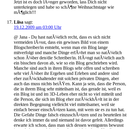
Jetzt ist es doch lÃ¤nger geworden, lass Dich nicht
unterkriegen und habe so schÃ¶ne Weihnachtstage wie
mÃ¶glich!!!
Liisa
sagt:
19.12.2009 um 03:00 Uhr
@ Jana - Du hast natÃ¼rlich recht, dass es sich nicht
vermeiden lÃ¤sst, dass ein gewisses Bild von einem
Blogschreiber/in entsteht, wenn man ein Blog lange
mitverfolgt und manche Dinge erfÃ¤hrt man so natÃ¼rlich
schon Ã¼ber den/die Schreiber/in. HÃ¤ngt natÃ¼rlich auch
ein bisschen davon ab, wie so ein Blog geschrieben wird.
Manche sind auch in ihren Blogs sehr offen und schreiben
sehr viel Ã¼ber ihr Ergehen und Erleben und andere sind
eher zurÃ¼ckhaltender mit solchen privaten Dingen, aber
auch das muss nichts heiÃŸen. Kann ja sein, dass die Person,
die in ihrem Blog sehr mitteilsam ist, das gerade ist, weil es
ein Blog ist und im 3D-Leben eher nicht so viel mitteilt und
die Person, die sich im Blog eher zurÃ¼ckhÃ¤lt ist in der
direkten Begegnung vielleicht viel mitteilsamer, weil sie
einfach besser einschÃ¤tzen kann, mit wem sie es zu tun hat.
Die Gefahr Dinge falsch einzuschÃ¤tzen und zu beurteilen ist
denke ich immer da und niemand ist davor gefeit. Allerdings
erwarte ich schon, dass man sich dessen wenigstens bewusst