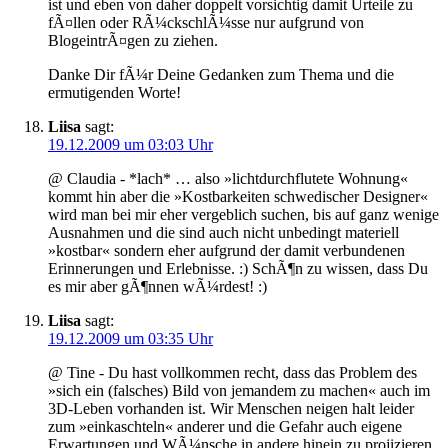
ist und eben von daher doppelt vorsichtig damit Urteile zu
fÃ¤llen oder RÃ¼ckschlÃ¼sse nur aufgrund von
BlogeintrÃ¤gen zu ziehen.
Danke Dir fÃ¼r Deine Gedanken zum Thema und die
ermutigenden Worte!
Liisa
sagt:
19.12.2009 um 03:03 Uhr
@ Claudia - *lach* … also »lichtdurchflutete Wohnung«
kommt hin aber die »Kostbarkeiten schwedischer Designer«
wird man bei mir eher vergeblich suchen, bis auf ganz wenige
Ausnahmen und die sind auch nicht unbedingt materiell
»kostbar« sondern eher aufgrund der damit verbundenen
Erinnerungen und Erlebnisse. :) SchÃ¶n zu wissen, dass Du
es mir aber gÃ¶nnen wÃ¼rdest! :)
Liisa
sagt:
19.12.2009 um 03:35 Uhr
@ Tine - Du hast vollkommen recht, dass das Problem des
»sich ein (falsches) Bild von jemandem zu machen« auch im
3D-Leben vorhanden ist. Wir Menschen neigen halt leider
zum »einkaschteln« anderer und die Gefahr auch eigene
Erwartungen und WÃ¼nsche in andere hinein zu projizieren