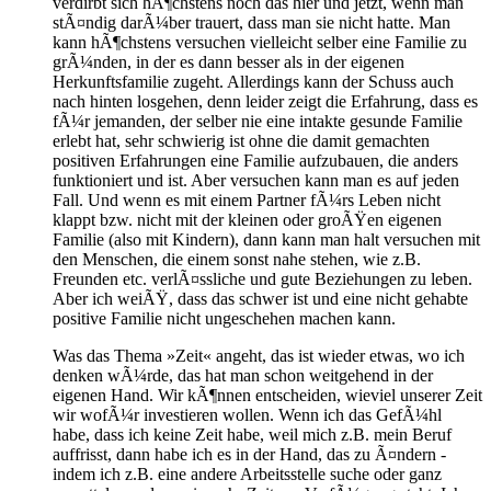
verdirbt sich hÃ¶chstens noch das hier und jetzt, wenn man
stÃ¤ndig darÃ¼ber trauert, dass man sie nicht hatte. Man
kann hÃ¶chstens versuchen vielleicht selber eine Familie zu
grÃ¼nden, in der es dann besser als in der eigenen
Herkunftsfamilie zugeht. Allerdings kann der Schuss auch
nach hinten losgehen, denn leider zeigt die Erfahrung, dass es
fÃ¼r jemanden, der selber nie eine intakte gesunde Familie
erlebt hat, sehr schwierig ist ohne die damit gemachten
positiven Erfahrungen eine Familie aufzubauen, die anders
funktioniert und ist. Aber versuchen kann man es auf jeden
Fall. Und wenn es mit einem Partner fÃ¼rs Leben nicht
klappt bzw. nicht mit der kleinen oder groÃŸen eigenen
Familie (also mit Kindern), dann kann man halt versuchen mit
den Menschen, die einem sonst nahe stehen, wie z.B.
Freunden etc. verlÃ¤ssliche und gute Beziehungen zu leben.
Aber ich weiÃŸ, dass das schwer ist und eine nicht gehabte
positive Familie nicht ungeschehen machen kann.
Was das Thema »Zeit« angeht, das ist wieder etwas, wo ich
denken wÃ¼rde, das hat man schon weitgehend in der
eigenen Hand. Wir kÃ¶nnen entscheiden, wieviel unserer Zeit
wir wofÃ¼r investieren wollen. Wenn ich das GefÃ¼hl
habe, dass ich keine Zeit habe, weil mich z.B. mein Beruf
auffrisst, dann habe ich es in der Hand, das zu Ã¤ndern -
indem ich z.B. eine andere Arbeitsstelle suche oder ganz