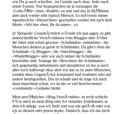
wie Du ja auch schreibst - im Grunde auch okay. Jeder nach
seiner Fasson. Nur beanspruchen sie ja sozusagen die
»LeitwÃ¶lfe« eines »Rudels« zu sein und das ist BlÃ¶dsinn
aber auch wieder sehr typisch Mensch. Es mÃ¼ssen immer
irgendwelche »Hierarchien« geschaffen werden frei nach dem
Motto: »Wir hier oben, Ihr da unten«. ;o)
@ Skiopode: GrundsÃ¤tzlich wÃ¼rde ich mal sagen, es gibt
unterschiedliche VerstÃ¤ndnisse vom Bloggen aber Ã¼ber
die Jahre sind schon gewisse »Schubladen« entstanden - die
Menschen denken ja gerne in Schubladen. Da gibt’s eben die
Schublade »A-Blogger«, die »Strickblogger«, die
»Windelblogger« oder wie auch immer die Schubladen
beschriftet sind. Solange die »Bewohner der Schubladen«
sich gegenseitig stehenlassen und akzeptieren ist das ja auch
alles noch halbwegs okay aber wie das so ist unter Menschen,
werden eben GegensÃ¤tze konstruiert und rivalisiert oder auf
andere herabgesehen. Das ist schade und da frage ich mich
dann manchmal schon, wo da der so viel beschworenen
»community«-Gedanke bleibt.
Mein persÃ¶nliches »Blog-VerstÃ¤ndnis« ist recht schlicht:
FÃ¼r mich ist mein Blog eine Art virtueller Zettelkasten, in
dem ich ablege, was ich finde und was mir gefÃ¤llt oder was
ich zu diesem oder jenem denke. Dadurch, dass ich das nicht