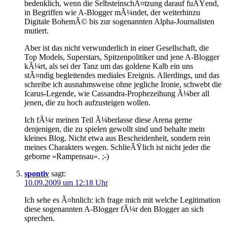
bedenklich, wenn die SelbsteinschÃ¤tzung darauf fuÃŸend,
in Begriffen wie A-Blogger mÃ¼ndet, der weiterhinzu
Digitale BohemÃ© bis zur sogenannten Alpha-Journalisten
mutiert.
Aber ist das nicht verwunderlich in einer Gesellschaft, die
Top Models, Superstars, Spitzenpolitiker und jene A-Blogger
kÃ¼rt, als sei der Tanz um das goldene Kalb ein uns
stÃ¤ndig begleitendes mediales Ereignis. Allerdings, und das
schreibe ich ausnahmsweise ohne jegliche Ironie, schwebt die
Icarus-Legende, wie Cassandra-Prophezeihung Ã¼ber all
jenen, die zu hoch aufzusteigen wollen.
Ich fÃ¼r meinen Teil Ã¼berlasse diese Arena gerne
denjenigen, die zu spielen gewollt sind und behalte mein
kleines Blog. Nicht etwa aus Bescheidenheit, sondern rein
meines Charakters wegen. SchlieÃŸlich ist nicht jeder die
geborne »Rampensau«. ;-)
spontiv
sagt:
10.09.2009 um 12:18 Uhr
Ich sehe es Ã¤hnlich: ich frage mich mit welche Legitimation
diese sogenannten A-Blogger fÃ¼r den Blogger an sich
sprechen.