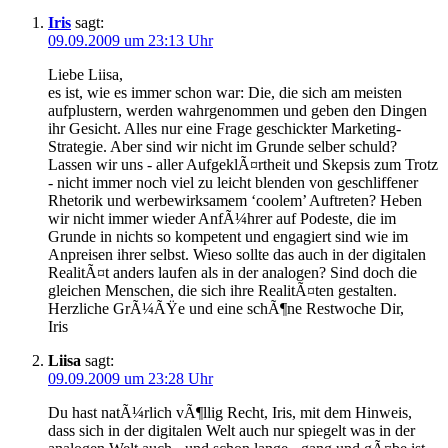
Iris
sagt:
09.09.2009 um 23:13 Uhr
Liebe Liisa,
es ist, wie es immer schon war: Die, die sich am meisten
aufplustern, werden wahrgenommen und geben den Dingen
ihr Gesicht. Alles nur eine Frage geschickter Marketing-
Strategie. Aber sind wir nicht im Grunde selber schuld?
Lassen wir uns - aller AufgeklÃ¤rtheit und Skepsis zum Trotz
- nicht immer noch viel zu leicht blenden von geschliffener
Rhetorik und werbewirksamem ‘coolem’ Auftreten? Heben
wir nicht immer wieder AnfÃ¼hrer auf Podeste, die im
Grunde in nichts so kompetent und engagiert sind wie im
Anpreisen ihrer selbst. Wieso sollte das auch in der digitalen
RealitÃ¤t anders laufen als in der analogen? Sind doch die
gleichen Menschen, die sich ihre RealitÃ¤ten gestalten.
Herzliche GrÃ¼ÃŸe und eine schÃ¶ne Restwoche Dir,
Iris
Liisa
sagt:
09.09.2009 um 23:28 Uhr
Du hast natÃ¼rlich vÃ¶llig Recht, Iris, mit dem Hinweis,
dass sich in der digitalen Welt auch nur spiegelt was in der