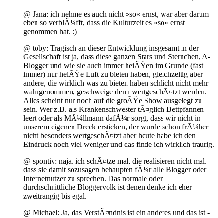
@ Jana: ich nehme es auch nicht »so« ernst, war aber darum
eben so verblÃ¼fft, dass die Kulturzeit es »so« ernst
genommen hat. :)
@ toby: Tragisch an dieser Entwicklung insgesamt in der
Gesellschaft ist ja, dass diese ganzen Stars und Sternchen, A-
Blogger und wie sie auch immer heiÃŸen im Grunde (fast
immer) nur heiÃŸe Luft zu bieten haben, gleichzeitig aber
andere, die wirklich was zu bieten haben schlicht nicht mehr
wahrgenommen, geschweige denn wertgeschÃ¤tzt werden.
Alles scheint nur noch auf die groÃŸe Show ausgelegt zu
sein. Wer z.B. als Krankenschwester tÃ¤glich Bettpfannen
leert oder als MÃ¼llmann dafÃ¼r sorgt, dass wir nicht in
unserem eigenen Dreck ersticken, der wurde schon frÃ¼her
nicht besonders wertgeschÃ¤tzt aber heute habe ich den
Eindruck noch viel weniger und das finde ich wirklich traurig.
@ spontiv: naja, ich schÃ¤tze mal, die realisieren nicht mal,
dass sie damit sozusagen behaupten fÃ¼r alle Blogger oder
Internetnutzer zu sprechen. Das normale oder
durchschnittliche Bloggervolk ist denen denke ich eher
zweitrangig bis egal.
@ Michael: Ja, das VerstÃ¤ndnis ist ein anderes und das ist -