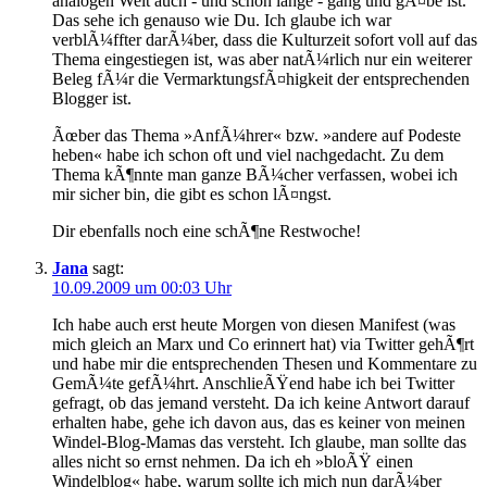
analogen Welt auch - und schon lange - gang und gÃ¤be ist.
Das sehe ich genauso wie Du. Ich glaube ich war
verblÃ¼ffter darÃ¼ber, dass die Kulturzeit sofort voll auf das
Thema eingestiegen ist, was aber natÃ¼rlich nur ein weiterer
Beleg fÃ¼r die VermarktungsfÃ¤higkeit der entsprechenden
Blogger ist.
Ãœber das Thema »AnfÃ¼hrer« bzw. »andere auf Podeste
heben« habe ich schon oft und viel nachgedacht. Zu dem
Thema kÃ¶nnte man ganze BÃ¼cher verfassen, wobei ich
mir sicher bin, die gibt es schon lÃ¤ngst.
Dir ebenfalls noch eine schÃ¶ne Restwoche!
Jana
sagt:
10.09.2009 um 00:03 Uhr
Ich habe auch erst heute Morgen von diesen Manifest (was
mich gleich an Marx und Co erinnert hat) via Twitter gehÃ¶rt
und habe mir die entsprechenden Thesen und Kommentare zu
GemÃ¼te gefÃ¼hrt. AnschlieÃŸend habe ich bei Twitter
gefragt, ob das jemand versteht. Da ich keine Antwort darauf
erhalten habe, gehe ich davon aus, das es keiner von meinen
Windel-Blog-Mamas das versteht. Ich glaube, man sollte das
alles nicht so ernst nehmen. Da ich eh »bloÃŸ einen
Windelblog« habe, warum sollte ich mich nun darÃ¼ber