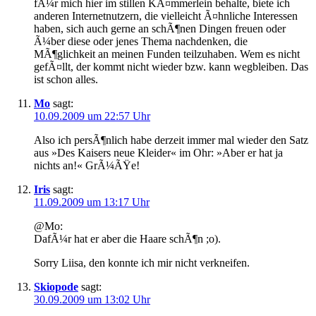
fÃ¼r mich hier im stillen KÃ¤mmerlein behalte, biete ich
anderen Internetnutzern, die vielleicht Ã¤hnliche Interessen
haben, sich auch gerne an schÃ¶nen Dingen freuen oder
Ã¼ber diese oder jenes Thema nachdenken, die
MÃ¶glichkeit an meinen Funden teilzuhaben. Wem es nicht
gefÃ¤llt, der kommt nicht wieder bzw. kann wegbleiben. Das
ist schon alles.
Mo
sagt:
10.09.2009 um 22:57 Uhr
Also ich persÃ¶nlich habe derzeit immer mal wieder den Satz
aus »Des Kaisers neue Kleider« im Ohr: »Aber er hat ja
nichts an!« GrÃ¼ÃŸe!
Iris
sagt:
11.09.2009 um 13:17 Uhr
@Mo:
DafÃ¼r hat er aber die Haare schÃ¶n ;o).
Sorry Liisa, den konnte ich mir nicht verkneifen.
Skiopode
sagt:
30.09.2009 um 13:02 Uhr