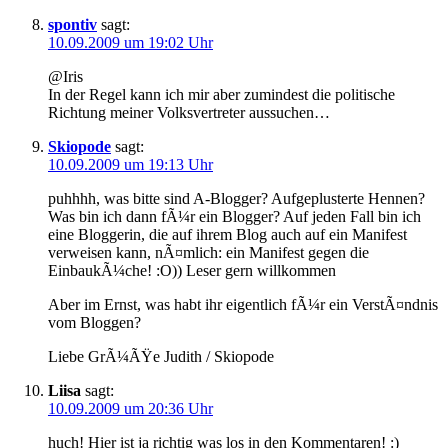
spontiv
sagt:
10.09.2009 um 19:02 Uhr
@Iris
In der Regel kann ich mir aber zumindest die politische
Richtung meiner Volksvertreter aussuchen…
Skiopode
sagt:
10.09.2009 um 19:13 Uhr
puhhhh, was bitte sind A-Blogger? Aufgeplusterte Hennen?
Was bin ich dann fÃ¼r ein Blogger? Auf jeden Fall bin ich
eine Bloggerin, die auf ihrem Blog auch auf ein Manifest
verweisen kann, nÃ¤mlich: ein Manifest gegen die
EinbaukÃ¼che! :O)) Leser gern willkommen
Aber im Ernst, was habt ihr eigentlich fÃ¼r ein VerstÃ¤ndnis
vom Bloggen?
Liebe GrÃ¼ÃŸe Judith / Skiopode
Liisa
sagt:
10.09.2009 um 20:36 Uhr
huch! Hier ist ja richtig was los in den Kommentaren! :)