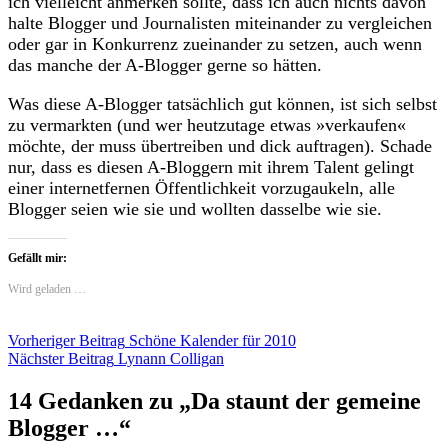
ich vielleicht anmerken sollte, dass ich auch nichts davon
halte Blogger und Journalisten miteinander zu vergleichen
oder gar in Konkurrenz zueinander zu setzen, auch wenn
das manche der A-Blogger gerne so hätten.
Was diese A-Blogger tatsächlich gut können, ist sich selbst
zu vermarkten (und wer heutzutage etwas »verkaufen«
möchte, der muss übertreiben und dick auftragen). Schade
nur, dass es diesen A-Bloggern mit ihrem Talent gelingt
einer internetfernen Öffentlichkeit vorzugaukeln, alle
Blogger seien wie sie und wollten dasselbe wie sie.
Gefällt mir:
Wird geladen …
Beitragsnavigation
Vorheriger Beitrag
Schöne Kalender für 2010
Nächster Beitrag
Lynann Colligan
14 Gedanken zu „
Da staunt der gemeine
Blogger …
“