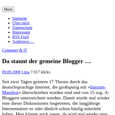
Zum
Inhalt
Menü
springen
Charming Quark
Startseite
Über mich
Datenschutz
Impressum
RSS Feed
Anderswo …
Computer & IT
Da staunt der gemeine Blogger …
09.09.2009
Liisa
7.917 klicks
Seit zwei Tagen geistern 17 Thesen durch das
deutschsprachige Internet, die großspurig mit »
Internet-
Manifest
« überschrieben worden sind und von 15 sog. A-
Bloggern unterzeichnet wurden. Damit wurde mal wieder
eine dieser Diskussionen losgetreten, die langjährige
Internetnutzer so oder ähnlich schon häufig miterlebt
haben. Man könnte auch sagen, da wird mal wieder eine