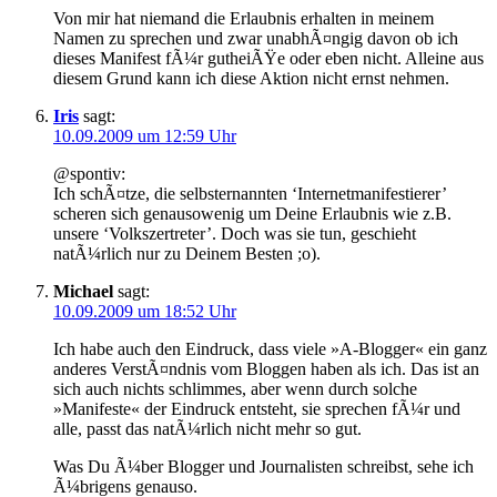
Von mir hat niemand die Erlaubnis erhalten in meinem
Namen zu sprechen und zwar unabhÃ¤ngig davon ob ich
dieses Manifest fÃ¼r gutheiÃŸe oder eben nicht. Alleine aus
diesem Grund kann ich diese Aktion nicht ernst nehmen.
Iris
sagt:
10.09.2009 um 12:59 Uhr
@spontiv:
Ich schÃ¤tze, die selbsternannten ‘Internetmanifestierer’
scheren sich genausowenig um Deine Erlaubnis wie z.B.
unsere ‘Volkszertreter’. Doch was sie tun, geschieht
natÃ¼rlich nur zu Deinem Besten ;o).
Michael
sagt:
10.09.2009 um 18:52 Uhr
Ich habe auch den Eindruck, dass viele »A-Blogger« ein ganz
anderes VerstÃ¤ndnis vom Bloggen haben als ich. Das ist an
sich auch nichts schlimmes, aber wenn durch solche
»Manifeste« der Eindruck entsteht, sie sprechen fÃ¼r und
alle, passt das natÃ¼rlich nicht mehr so gut.
Was Du Ã¼ber Blogger und Journalisten schreibst, sehe ich
Ã¼brigens genauso.