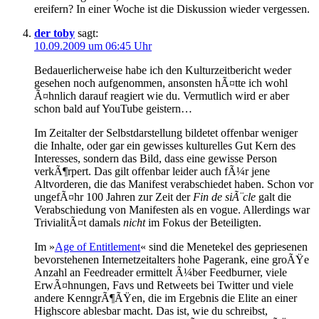
ereifern? In einer Woche ist die Diskussion wieder vergessen.
der toby
sagt:
10.09.2009 um 06:45 Uhr
Bedauerlicherweise habe ich den Kulturzeitbericht weder
gesehen noch aufgenommen, ansonsten hÃ¤tte ich wohl
Ã¤hnlich darauf reagiert wie du. Vermutlich wird er aber
schon bald auf YouTube geistern…
Im Zeitalter der Selbstdarstellung bildetet offenbar weniger
die Inhalte, oder gar ein gewisses kulturelles Gut Kern des
Interesses, sondern das Bild, dass eine gewisse Person
verkÃ¶rpert. Das gilt offenbar leider auch fÃ¼r jene
Altvorderen, die das Manifest verabschiedet haben. Schon vor
ungefÃ¤hr 100 Jahren zur Zeit der
Fin de siÃ¨cle
galt die
Verabschiedung von Manifesten als en vogue. Allerdings war
TrivialitÃ¤t damals
nicht
im Fokus der Beteiligten.
Im »
Age of Entitlement
« sind die Menetekel des gepriesenen
bevorstehenen Internetzeitalters hohe Pagerank, eine groÃŸe
Anzahl an Feedreader ermittelt Ã¼ber Feedburner, viele
ErwÃ¤hnungen, Favs und Retweets bei Twitter und viele
andere KenngrÃ¶ÃŸen, die im Ergebnis die Elite an einer
Highscore ablesbar macht. Das ist, wie du schreibst,