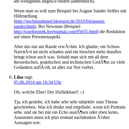
am wenigstens ungekÃ¼nstelt (authentisch).
Wenn man so will zum Beispiel bei August Sander Selfies mit
Hilfestellung
(
http://jawhiriaahmed.blogspot.de/2010/04/august-
sander.html
). Bei Newman (Beispiel:
http://jozefpronek.livejournal.com/95655.html
) die Reduktion
auf einen Personenaspekt.
Aber das nur am Rande erwÃ¤hnt. Ich glaube, ein Schuss
NaivitÃ¤t tut nicht schaden und ein bisschen mehr drauflos
bringt schon auch was. Sobald man sich mit all dem
theoretischen, praktischen und technischen GedÃ¶ns zu viele
Gedanken auflÃ¤dt, ist alles zur Not vorbei.
Liisa
sagt:
05.06.2014 um 16:34 Uhr
Oh, welche Ehre! Der Huflaikhan!! :-)
Tja, ich gestehe, ich habe sehr sehr subjektiv zum Thema
geschrieben. Was ich denke und empfinde, wenn ich Portraits
sehe, und sie bei mir ein Echo auslÃ¶sen oder eben keins.
Ansonsten muss ich jetzt erstmal nachdenken Ã¼ber
Aussagen wie: