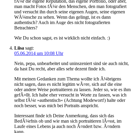
fÃ¼r die eigene Reputation, das eigene Portfolio, oder aber,
man macht Fotos fÃ¼r den Menschen, den man fotografiert
und versucht ihn durch seine eigenen Augen, seine eigenen
WÃ¼nsche zu sehen. Wenn das gelingt, ist es dann
authentisch? Auch im Auge des nicht fotografierten
Betrachters?
Wie Du schon sagst, es ist wirklich nicht einfach. :)
Liisa
sagt:
05.06.2014 um 10:08 Uhr
Nein, pepa, unbearbeitet und uninszeniert sind sie auch nicht,
da hast Du recht, aber alles sehr dezent finde ich.
Mit meinen Gedanken zum Thema wollte ich Ã¼brigens
nicht sagen, dass es nicht legitim wÃ¤re, sich auf die eine
oder andere Weise portraitieren zu lassen. Jeder so, wie es ihm
gefÃ¤llt. Ich habe eher versucht in Worte zu fassen, was ich
selbst fÃ¼r »authentisch« (Achtung Modewort!) halte oder
noch besser, was mich bei Portraits anspricht.
Interessant finde ich Deine Anmerkung, dass sich das
BedÃ¼rfnis ob und wie man sich portraitieren lÃ¤sst, im
Laufe eines Lebens ja auch noch Ã¤ndert bzw. Ã¤ndern
kann.