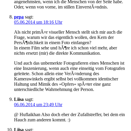
angenehmsten, wenn ich die Menschen von der Seite habe.
Oder, wenn von vorne, im stillen EinverstÃ¤ndnis.
pepa
sagt:
05.06.2014 um 18:16 Uhr
Als nicht primÃ¤r visueller Mensch stellt sich mir auch die
Frage, warum wir das eigentlich wollen, den Kern der
PersÃ¶nlichkeit in einem Foto einfangen?
In einem Film sehe und hÃ¶re ich schon viel mehr, aber
nichts ersetzt (mir) die direkte Kommunikation.
Und auch das unbemerkte Fotografieren eines Menschen ist
eine Inszenierung, wenn auch eine einseitig vom Fotografen
geleitete. Schon allein eine VerÃ¤nderung des
Kamerawinkels ergibt selbst bei vollkommen identischer
Haltung und Mimik des »Opfers« spÃ¤ter eine ganz
unterschiedliche Wahrnehmung der Person.
Liisa
sagt:
06.06.2014 um 23:49 Uhr
@ Huflaikhan Also doch eher der Zufallstreffer, bei dem ein
Hauch zum anderen kommt. :)
Liisa
sagt: