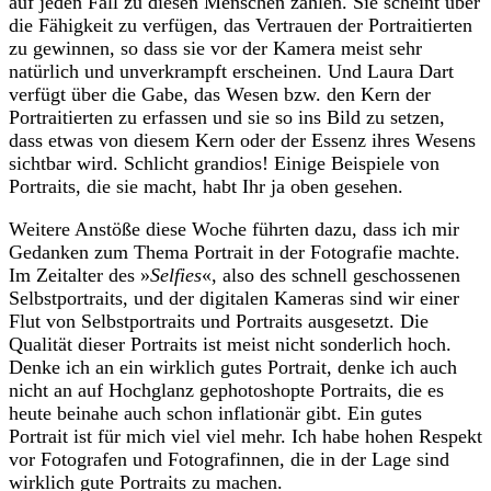
auf jeden Fall zu diesen Menschen zählen. Sie scheint über
die Fähigkeit zu verfügen, das Vertrauen der Portraitierten
zu gewinnen, so dass sie vor der Kamera meist sehr
natürlich und unverkrampft erscheinen. Und Laura Dart
verfügt über die Gabe, das Wesen bzw. den Kern der
Portraitierten zu erfassen und sie so ins Bild zu setzen,
dass etwas von diesem Kern oder der Essenz ihres Wesens
sichtbar wird. Schlicht grandios! Einige Beispiele von
Portraits, die sie macht, habt Ihr ja oben gesehen.
Weitere Anstöße diese Woche führten dazu, dass ich mir
Gedanken zum Thema Portrait in der Fotografie machte.
Im Zeitalter des »
Selfies
«, also des schnell geschossenen
Selbstportraits, und der digitalen Kameras sind wir einer
Flut von Selbstportraits und Portraits ausgesetzt. Die
Qualität dieser Portraits ist meist nicht sonderlich hoch.
Denke ich an ein wirklich gutes Portrait, denke ich auch
nicht an auf Hochglanz gephotoshopte Portraits, die es
heute beinahe auch schon inflationär gibt. Ein gutes
Portrait ist für mich viel viel mehr. Ich habe hohen Respekt
vor Fotografen und Fotografinnen, die in der Lage sind
wirklich gute Portraits zu machen.