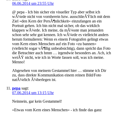
06.06.2014 um 23:55 Uhr
@ pepa - Ich bin sicher ein visueller Typ aber selbst ich
wÃ¼rde nicht von vornherein bzw. ausschlieÃŸlich mit dem
Ziel »den Kern der PersÃ¶nlichkeit« einzufangen an ein
Portrait gehen. Ich bin nicht mal sicher, ob das wirklich
klappen wÃ¼rde. Ich meine, da mÃ¼sste man jemanden
schon sehr sehr gut kennen. Ich wÃ¼rde es vielleicht anders
herum formulieren: Wenn es einem Fotografen gelingt etwas
vom Kern eines Menschen auf ein Foto »zu bannen«
(vielleicht sogar vÃ¶llig unbeabsichtig), dann spricht das Foto
die Betrachter auch hmm … irgendwie besonders an. Ach, ich
weiÃŸ nicht, wie ich in Worte fassen soll, was ich meine.
Menno!
Abgesehen von meinem Gestammel hier … stimme ich Dir
zu, dass direkte Kommunikation einem reinen Bild/Foto
natÃ¼rlich Ã¼berlegen ist.
pepa
sagt:
07.06.2014 um 13:15 Uhr
Neinnein, gar kein Gestammel!
»Etwas vom Kern eines Menschen« - ich finde das ganz