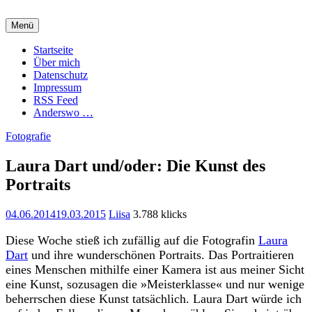
Zum
Inhalt
Menü
springen
Charming Quark
Startseite
Über mich
Datenschutz
Impressum
RSS Feed
Anderswo …
Fotografie
Laura Dart und/oder: Die Kunst des
Portraits
04.06.2014
19.03.2015
Liisa
3.788 klicks
Diese Woche stieß ich zufällig auf die Fotografin
Laura
Dart
und ihre wunderschönen Portraits. Das Portraitieren
eines Menschen mithilfe einer Kamera ist aus meiner Sicht
eine Kunst, sozusagen die »Meisterklasse« und nur wenige
beherrschen diese Kunst tatsächlich. Laura Dart würde ich