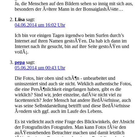
Ja, die Menschen auf den Bildern sehen so innig mit sich aus,
besonders der Ã¤ltere Mann in der BonsaiglashÃ¼tte…
Liisa
sagt:
04.06.2014 um 16:02 Uhr
Ich bin vor einigen Tagen irgendwo beim Surfen durch’s
Internet auf ihren Namen gestoÃŸen. Da hab ich dann im
Internet nach ihr gesucht, bin auf ihre Seite gestoÃŸen und
voilÃ¡.
pepa
sagt:
05.06.2014 um 00:43 Uhr
Die Fotos, hier oben sind schÃ¶n - unbearbeitet und
uninszeniert sind auch sie nicht. Wirklich authentische Fotos,
die eine PersÃ¶nlichkeit eingefangen haben, gibt es die
wirklich? Sind wir, jeder einzelne, dafÃ¼r nicht viel zu
facettenreich? Jeder Mensch hat andere BedÃ¼rfnisse, auch
was seine Selbstdarstellung betrifft und diese BedÃ¼rfnisse
Ã¤ndern sich ggf. auch im Laufe des Lebens.
Es ist vielleicht auch eine Frage des Blickwinkels, der Absicht
der Fotografin/des Fotografen. Man kann Fotos fÃ¼r den
auÃŸenstehenden Betrachter machen und damit letztlich