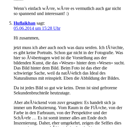
Wenn’s einfach wÃ¤re, wÃ¤re es vermutlich auch gar nicht
so spannend und interessant! :)
Huflaikhan
sagt:
05.06.2014 um 15:28 Uhr
Hi zusammen,
jetzt muss ich aber auch noch was dazu senfen. Ich fÃ¼rchte,
es gibt keine Portraits. Schon gar nicht in der Fotografie. Was
hier so Ã¼bertragen wird ist die Vorstellung aus der
bildenden Kunst, die das »Wesen« hinter dem »Wesen« sucht.
Das Bild hinter dem Bild. Beim Foto ist das eher die
schwierige Sache, weil da natÃ¼rlich das Ideal des
Naturalismus mit reinspielt. Eben die Abbildung der Bildes.
Da ist jedes Bild so gut wie keins. Denn ist sind gefrorene
Sekundenbruchteile heutzutage.
Aber abrÃ¼ckend vom zuvr gesagten: Es handelt sich ja
immer um Reduzierung. Vom Raum in die FlÃ¤che, von der
Farbe in den Farbraum, von der Perspektive und der
SchÃ¤rfe … Es ist somit immer alles am Ende doch
Inszenierung. Daher, eher umgekehrt, zeigen die Selfies dies