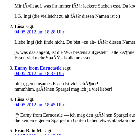
Mir fÃ¤llt auf, was ihr immer fÃ¼r leckere Sachen esst. Da koc
LG, Ingi (die vielleicht zu alt fÃ¼r diesen Namen ist ;-)
Liisa
sagt:
04.05.2012 um 18:28 Uhr
Liebe Ingi (ich finde nicht, Du bist »zu alt« fÃ¼r diesen Namen!
ja, was das angeht, ist die WG bestens aufgestellt - alle kÃ¶
Essen viel mehr SpaÃŸ als alleine essen.
Earny from Earncastle
sagt:
04.05.2012 um 18:37 Uhr
oh ja, gemeinsames Essen ist viel schÃ¶ner!
mmmhhm, grÃ¼nen Spargel mag ich ja viel lieber!
Liisa
sagt:
04.05.2012 um 18:45 Uhr
@ Earny from Earncastle — ich mag den grÃ¼nen Spargel auch lie
die keinen eigenen Spargel im Garten haben etwas abbekommen
Frau B. in M.
sagt: