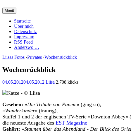
Zum
Inhalt
Menü
springen
Charming Quark
Startseite
Über mich
Datenschutz
Impressum
RSS Feed
Anderswo …
Liisas Fotos
·
Privates
·
Wochenrückblick
Wochenrückblick
04.05.2012
04.05.2012
Liisa
2.708 klicks
Gesehen:
»
Die Tribute von Panem
« (ging so),
»
Wunderkinder
« (traurig),
Staffel 1 und 2 der englischen TV-Serie »Downton Abbey« (
die neueste Ausgabe des
EST Magazine
Gehört:
»
Staunen über das Abendland - Der Blick des Orie