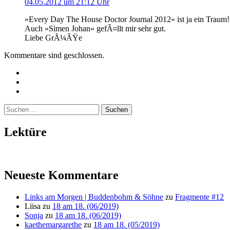
04.05.2012 um 21:12 Uhr
»Every Day The House Doctor Journal 2012« ist ja ein Traum
Auch »Simen Johan« gefÃ¤llt mir sehr gut.
Liebe GrÃ¼ÃŸe
Kommentare sind geschlossen.
Twitter
Instagram
Mailto
Suchen
nach:
Lektüre
Neueste Kommentare
Links am Morgen | Buddenbohm & Söhne
zu
Fragmente #12
Liisa
zu
18 am 18. (06/2019)
Sonja
zu
18 am 18. (06/2019)
kaethemargarethe
zu
18 am 18. (05/2019)