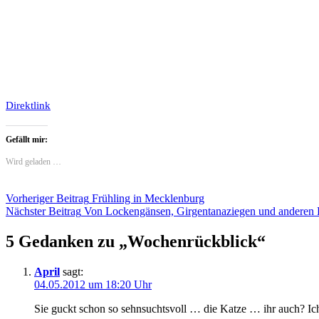
Direktlink
Gefällt mir:
Wird geladen …
Beitragsnavigation
Vorheriger Beitrag
Frühling in Mecklenburg
Nächster Beitrag
Von Lockengänsen, Girgentanaziegen und anderen R
5 Gedanken zu „
Wochenrückblick
“
April
sagt:
04.05.2012 um 18:20 Uhr
Sie guckt schon so sehnsuchtsvoll … die Katze … ihr auch? Ic