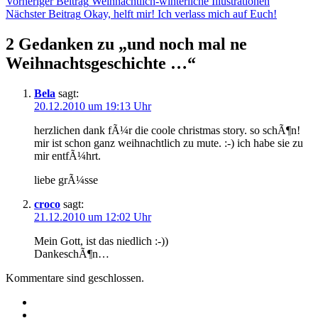
Beitragsnavigation
Vorheriger Beitrag
Weihnachtlich-winterliche Illustrationen
Nächster Beitrag
Okay, helft mir! Ich verlass mich auf Euch!
2 Gedanken zu „
und noch mal ne
Weihnachtsgeschichte …
“
Bela
sagt:
20.12.2010 um 19:13 Uhr
herzlichen dank fÃ¼r die coole christmas story. so schÃ¶n!
mir ist schon ganz weihnachtlich zu mute. :-) ich habe sie zu
mir entfÃ¼hrt.
liebe grÃ¼sse
croco
sagt:
21.12.2010 um 12:02 Uhr
Mein Gott, ist das niedlich :-))
DankeschÃ¶n…
Kommentare sind geschlossen.
Twitter
Instagram