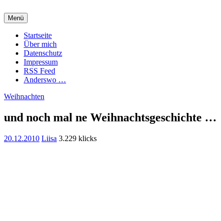
Zum
Inhalt
Menü
springen
Charming Quark
Startseite
Über mich
Datenschutz
Impressum
RSS Feed
Anderswo …
Weihnachten
und noch mal ne Weihnachtsgeschichte …
20.12.2010
Liisa
3.229 klicks