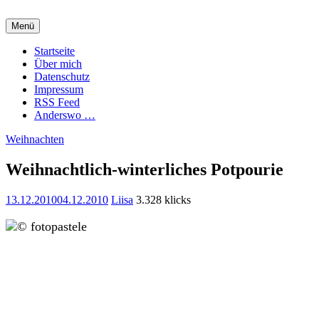
Zum
Inhalt
Menü
springen
Charming Quark
Startseite
Über mich
Datenschutz
Impressum
RSS Feed
Anderswo …
Weihnachten
Weihnachtlich-winterliches Potpourie
13.12.2010
04.12.2010
Liisa
3.328 klicks