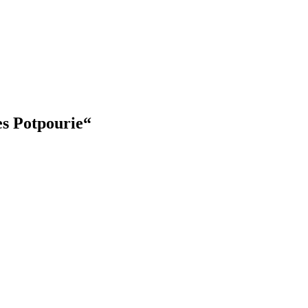
es Potpourie
“