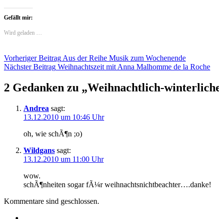
Gefällt mir:
Wird geladen …
Beitragsnavigation
Vorheriger Beitrag
Aus der Reihe Musik zum Wochenende
Nächster Beitrag
Weihnachtszeit mit Anna Malhomme de la Roche
2 Gedanken zu „
Weihnachtlich-winterlich
Andrea
sagt:
13.12.2010 um 10:46 Uhr
oh, wie schÃ¶n ;o)
Wildgans
sagt:
13.12.2010 um 11:00 Uhr
wow.
schÃ¶nheiten sogar fÃ¼r weihnachtsnichtbeachter….danke!
Kommentare sind geschlossen.
Twitter