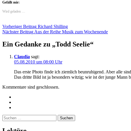
Gefällt mir:
Wird geladen …
Beitragsnavigation
Vorheriger Beitrag
Richard Shilling
Nächster Beitrag
Aus der Reihe Musik zum Wochenende
Ein Gedanke zu „
Todd Seelie
“
Claudia
sagt:
05.08.2010 um 08:00 Uhr
Das erste Photo finde ich ziemlich beunruhigend. Aber alle si
Das dritte Bild ist ja besonders witzig; wie ist der junge Mann
Kommentare sind geschlossen.
Twitter
Instagram
Mailto
Suchen
nach:
Lektüre