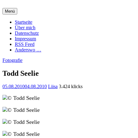
Zum
Inhalt
Menü
springen
Charming Quark
Startseite
Über mich
Datenschutz
Impressum
RSS Feed
Anderswo …
Fotografie
Todd Seelie
05.08.2010
04.08.2010
Liisa
3.424 klicks