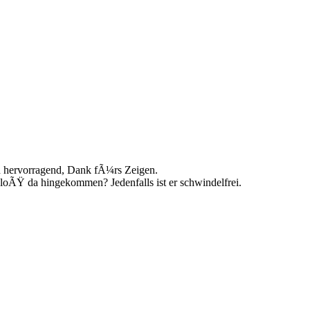
nd hervorragend, Dank fÃ¼rs Zeigen.
 bloÃŸ da hingekommen? Jedenfalls ist er schwindelfrei.