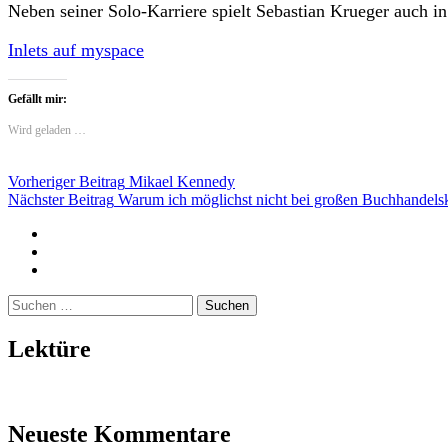
Neben seiner Solo-Karriere spielt Sebastian Krueger auch 
Inlets auf myspace
Gefällt mir:
Wird geladen …
Beitragsnavigation
Vorheriger Beitrag
Mikael Kennedy
Nächster Beitrag
Warum ich möglichst nicht bei großen Buchhandelsk
Twitter
Instagram
Mailto
Suchen
nach:
Lektüre
Neueste Kommentare