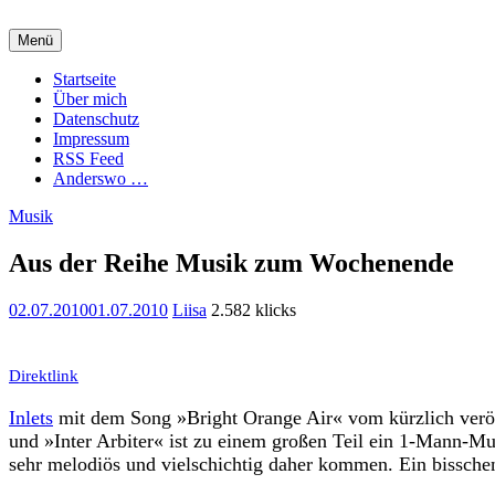
Zum
Inhalt
Menü
springen
Charming Quark
Startseite
Über mich
Datenschutz
Impressum
RSS Feed
Anderswo …
Musik
Aus der Reihe Musik zum Wochenende
02.07.2010
01.07.2010
Liisa
2.582 klicks
Direktlink
Inlets
mit dem Song »Bright Orange Air« vom kürzlich veröf
und »Inter Arbiter« ist zu einem großen Teil ein 1-Mann-
sehr melodiös und vielschichtig daher kommen. Ein bissche