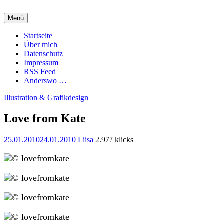
Zum
Inhalt
Menü
springen
Charming Quark
Startseite
Über mich
Datenschutz
Impressum
RSS Feed
Anderswo …
Illustration & Grafikdesign
Love from Kate
25.01.2010
24.01.2010
Liisa
2.977 klicks