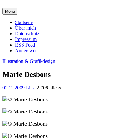
Zum
Inhalt
Menü
springen
Charming Quark
Startseite
Über mich
Datenschutz
Impressum
RSS Feed
Anderswo …
Illustration & Grafikdesign
Marie Desbons
02.11.2009
Liisa
2.708 klicks