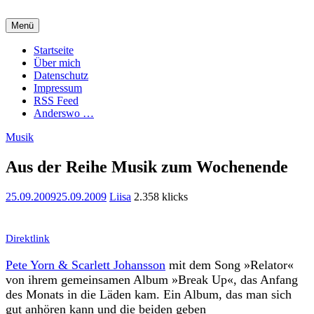
Zum
Inhalt
Menü
springen
Charming Quark
Startseite
Über mich
Datenschutz
Impressum
RSS Feed
Anderswo …
Musik
Aus der Reihe Musik zum Wochenende
25.09.2009
25.09.2009
Liisa
2.358 klicks
Direktlink
Pete Yorn & Scarlett Johansson
mit dem Song »Relator«
von ihrem gemeinsamen Album »Break Up«, das Anfang
des Monats in die Läden kam. Ein Album, das man sich
gut anhören kann und die beiden geben