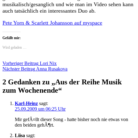
musikalisch/gesanglich und wie man im Video sehen kann
auch tatsächlich ein interessantes Duo ab.
Pete Yorn & Scarlett Johansson auf myspace
Gefällt mir:
Wird geladen …
Beitragsnavigation
Vorheriger Beitrag
Lori Nix
Nächster Beitrag
Anna Rusakova
2 Gedanken zu „
Aus der Reihe Musik
zum Wochenende
“
Karl-Heinz
sagt:
25.09.2009 um 06:25 Uhr
Mir gefÃ¤llt dieser Song - hatte bisher noch nie etwas von
den beiden gehÃ¶rt.
Liisa
sagt: