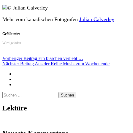
Mehr vom kanadischen Fotografen
Julian Calverley
Gefällt mir:
Wird geladen …
Beitragsnavigation
Vorheriger Beitrag
Ein bisschen verliebt …
Nächster Beitrag
Aus der Reihe Musik zum Wochenende
Twitter
Instagram
Mailto
Suchen
nach:
Lektüre