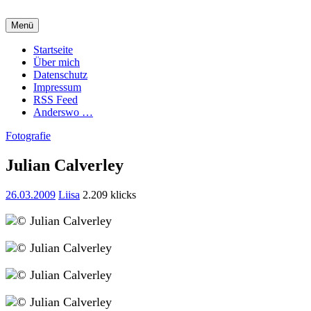
Zum
Inhalt
Menü
springen
Charming Quark
Startseite
Über mich
Datenschutz
Impressum
RSS Feed
Anderswo …
Fotografie
Julian Calverley
26.03.2009
Liisa
2.209 klicks